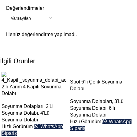
Değerlendirmeler
Henüz değerlendirme yapılmadı.
İlgili Ürünler
Spot 6’lı Çelik Soyunma
2’li Yarım 4 Kapılı Soyunma
Dolabı
Dolabı
Soyunma Dolapları
,
3'Lü
Soyunma Dolapları
,
2'Li
Soyunma Dolabı
,
6'lı
Soyunma Dolabı
,
4'Lü
Soyunma Dolabı
Soyunma Dolabı
Hızlı Görünüm
WhatsApp
Hızlı Görünüm
WhatsApp
Sipariş
Sipariş