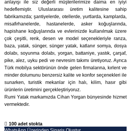
anlayışı ile siz değerli müşterilerimize daima en iyiyi
hedeflemiştir. Uluslararası üretim kalitesine sahip
fabrikamızda; şantiyelerde, otellerde, yurtlarda, kamplarda,
misafirhanelerde, hastanelerde, asker koğuşlarında,
hapishane koğuşlarında ve evlerinizde kullanılmak üzere
çok çeşitli, renk, desen ve model seçenekleriyle ranza,
baza, yatak, sünger, sünger yatak, katlanır somya, dosya
dolabı, soyunma dolabı, yorgan, battaniye, yastık, çarşaf,
pike, alez, uyku pedi ve nevresim takımı üretiyoruz. Ayrıca
Türk mobilya sektörünün önde gelen firmalarına, kırlent ve
minder dolumunu benzersiz kalite ve konfor seçenekleri ile
sunarken, turistik mekanlar için halı, kilim, hasır gibi
ürünlerin üretimini gerçekleştiriyoruz.
Rumi Yatak
markamızda Cihan Yorgan bünyesinde hizmet
vermektedir.
100 adet stokta
WhatsApp Üzerinden Sipariş Oluştur