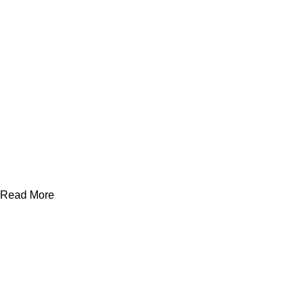
Read More
Yararlı Linkler
Kategoriler
Divan ve
Somyalar
Hakkımızda
Otel Tekstil
Ürünleri
Çarşaflar