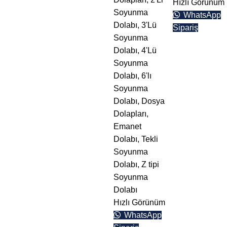
Hızlı Görünüm
Soyunma
WhatsApp
Teklif Formu
Dolabı
,
3'Lü
Sipariş
Soyunma
Dolabı
,
4'Lü
Soyunma
Dolabı
,
6'lı
Soyunma
Dolabı
,
Dosya
Dolapları
,
Emanet
Dolabı
,
Tekli
Soyunma
Dolabı
,
Z tipi
Soyunma
Dolabı
Hızlı Görünüm
WhatsApp