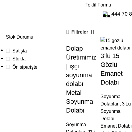
E-Katalog
Teklif Formu
Emanet Dolabı
444 70 
Filtreler
Stok Durumu
Dolap
Satışta
3’lü 15
Üretimimiz
Stokta
Gözlü
| işçi
Ön siparişte
Emanet
soyunma
Dolabı
dolabı |
Toplu
Metal
Soyunma
siparişleriniz
Soyunma
Dolapları
,
3'Lü
için
Dolabı
Soyunma
Aşağıdaki buton
Dolabı
,
üzerinden teklif
Soyunma
Emanet Dolabı
alabilirsiniz.
Dolapları
,
2'Li