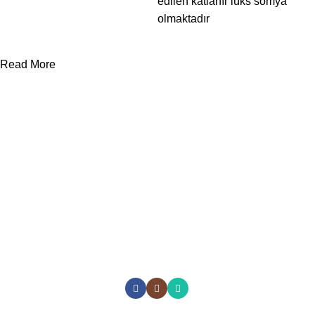
edilen katlanır lüks somya
olmaktadır
Read More
Yararlı Linkler
Kategoriler
Divan ve
Somyalar
Hakkımızda
Otel Tekstil
Ürünleri
Çarşaflar
Şirket Politikası
Ranzalar
Battaniyeler
Gizlilik İlkesi
Dolaplar
Yorganlar
KVKK
Yataklar
Yastıklar
İletişim
Bazalar
Sosyal Medyada Biz: