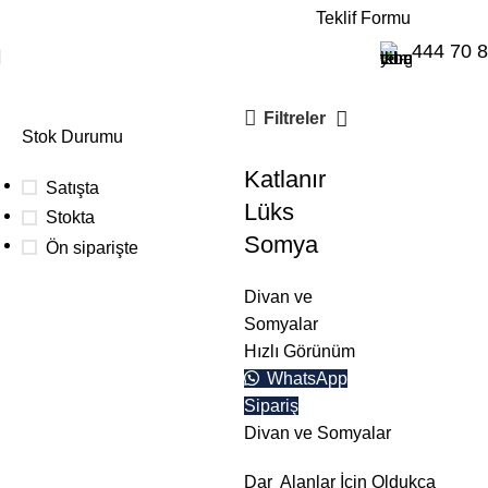
E-Katalog
Teklif Formu
Divan ve Somyalar
444 70 
Filtreler
Stok Durumu
Katlanır
Satışta
Lüks
Stokta
Somya
Ön siparişte
Divan ve
Somyalar
Toplu
Hızlı Görünüm
siparişleriniz
WhatsApp
için
Sipariş
Aşağıdaki buton
Divan ve Somyalar
üzerinden teklif
alabilirsiniz.
Dar Alanlar İçin Oldukça