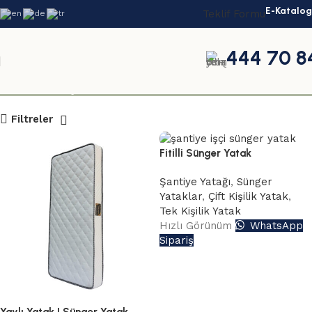
E-Katalog
Teklif Formu
444 70 8
Tek Kişilik Yatak
Filtreler
Fitilli Sünger Yatak
Şantiye Yatağı
,
Sünger
Yataklar
,
Çift Kişilik Yatak
,
Tek Kişilik Yatak
Hızlı Görünüm
WhatsApp
Sipariş