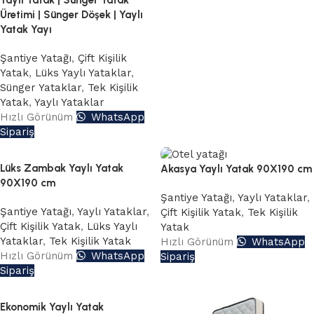
Yaylı Yatak | Sünger Yatak
Üretimi | Sünger Döşek | Yaylı
Yatak Yayı
Şantiye Yatağı
,
Çift Kişilik
Yatak
,
Lüks Yaylı Yataklar
,
Sünger Yataklar
,
Tek Kişilik
Yatak
,
Yaylı Yataklar
Hızlı Görünüm
WhatsApp
Sipariş
Lüks Zambak Yaylı Yatak
Akasya Yaylı Yatak 90X190 cm
90X190 cm
Şantiye Yatağı
,
Yaylı Yataklar
,
Şantiye Yatağı
,
Yaylı Yataklar
,
Çift Kişilik Yatak
,
Tek Kişilik
Çift Kişilik Yatak
,
Lüks Yaylı
Yatak
Yataklar
,
Tek Kişilik Yatak
Hızlı Görünüm
WhatsApp
Hızlı Görünüm
WhatsApp
Sipariş
Sipariş
Ekonomik Yaylı Yatak