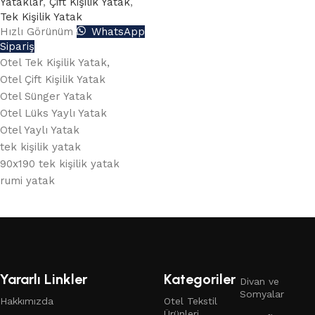
Yataklar
,
Çift Kişilik Yatak
,
Tek Kişilik Yatak
Hızlı Görünüm
WhatsApp
Sipariş
Otel Tek Kişilik Yatak,
Otel Çift Kişilik Yatak
Otel Sünger Yatak
Otel Lüks Yaylı Yatak
Otel Yaylı Yatak
tek kişilik yatak
90x190 tek kişilik yatak
rumi yatak
Read More
Yararlı Linkler
Kategoriler
Divan ve
Somyalar
Hakkımızda
Otel Tekstil
Ürünleri