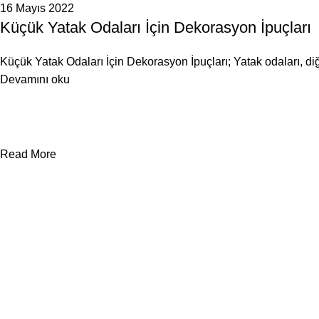
16 Mayıs 2022
Küçük Yatak Odaları İçin Dekorasyon İpuçları
Küçük Yatak Odaları İçin Dekorasyon İpuçları; Yatak odaları, diğ
Devamını oku
Read More
Yararlı Linkler
Kategoriler
Hakkımızda
Otel Tekstil Ürünle
Şirket Politikası
Ranzalar
Gizlilik İlkesi
Dolaplar