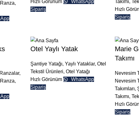
Hızlı Görünüm
WhatsApp
Takımı
,
Tek
ı Ranza
,
Sipariş
Hızlı Gör
Sipariş
sApp
ks
Otel Yaylı Yatak
Marie G
Takımı
Şantiye Yatağı
,
Yaylı Yataklar
,
Otel
Tekstil Ürünleri
,
Otel Yatağı
Ranzalar
,
Nevresim T
Hızlı Görünüm
WhatsApp
ı Ranza
,
Nevresim 
Sipariş
Takımları
,
sApp
Takımı
,
Tek
Hızlı Gör
Sipariş