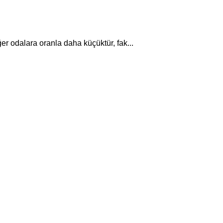
er odalara oranla daha küçüktür, fak...
Divan ve Somyalar
Çarşaflar
ri
Battaniyeler
Yorganlar