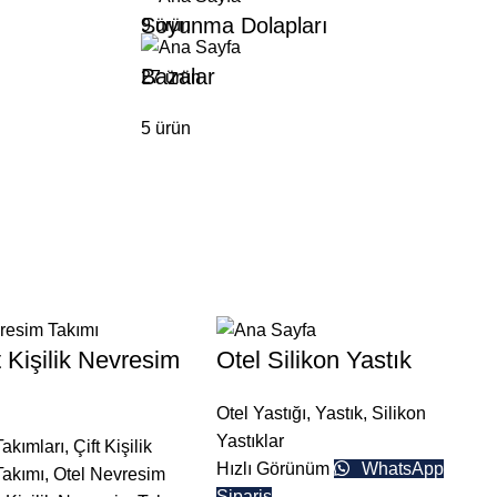
Soyunma Dolapları
9 ürün
Bazalar
27 ürün
5 ürün
t Kişilik Nevresim
Otel Silikon Yastık
Otel Yastığı
,
Yastık
,
Silikon
Yastıklar
akımları
,
Çift Kişilik
Hızlı Görünüm
WhatsApp
Takımı
,
Otel Nevresim
Sipariş