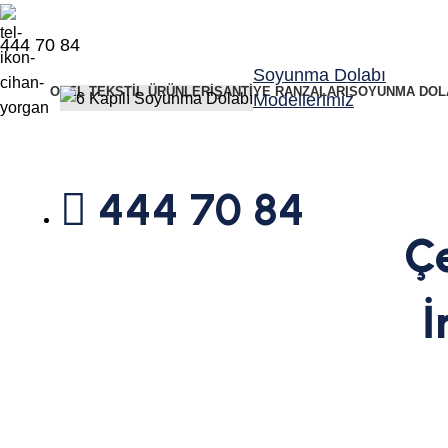
444 70 84
Soyunma Dolabı
OTEL TEKSTIL ÜRÜNLERI
ŞANTIYE RANZALARI
SOYUNMA DOL
Modellerimiz
444 70 84
Ç
İ