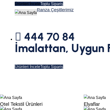
Ürünleri İncele
Toplu Sipariş
Ranza Çeşitlerimiz
444 70 84
İmalattan, Uygun 
Ürünleri İncele
Toplu Sipariş
Otel Tekstil Ürünleri
Elyaflar