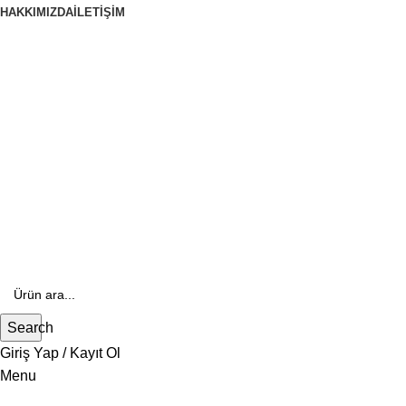
HAKKIMIZDA
İLETIŞIM
444 70 84
E- Katalog
E-Katalog
Search
Giriş Yap / Kayıt Ol
Menu