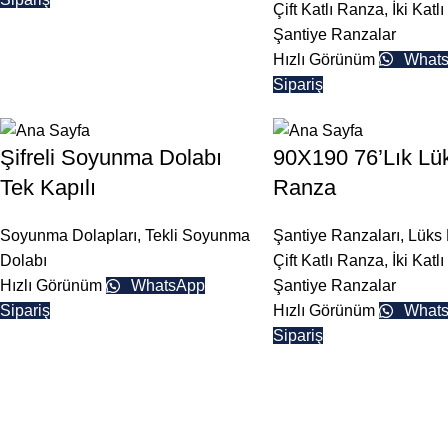
Çift Katlı Ranza
,
İki Katl
Şantiye Ranzalar
Hızlı Görünüm
What
Sipariş
Şifreli Soyunma Dolabı
90X190 76’Lık Lü
Tek Kapılı
Ranza
Soyunma Dolapları
,
Tekli Soyunma
Şantiye Ranzaları
,
Lüks 
Dolabı
Çift Katlı Ranza
,
İki Katl
Hızlı Görünüm
WhatsApp
Şantiye Ranzalar
Sipariş
Hızlı Görünüm
What
Sipariş