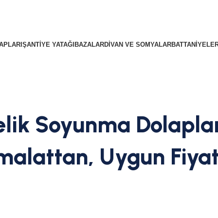
APLARI
ŞANTIYE YATAĞI
BAZALAR
DIVAN VE SOMYALAR
BATTANIYELE
elik Soyunma Dolaplar
malattan, Uygun Fiya