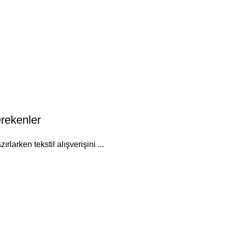
erekenler
larken tekstil alışverişini ...