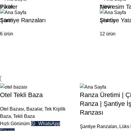
Pikeler
Nevresim Ta
9 ürün
3 ürün
Şantiye Ranzaları
Şantiye Yat
3 ürün
14 ürün
6 ürün
12 ürün
Otel Tekli Baza
Ranza Üretimi | Çif
Ranza | Şantiye İş
Otel Bazası
,
Bazalar
,
Tek Kişilik
Ranzası
Baza
,
Tekli Baza
Hızlı Görünüm
WhatsApp
Şantiye Ranzaları
,
Lüks 
Sipariş