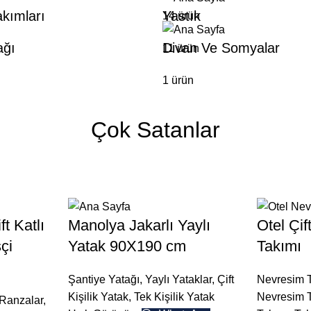
kımları
Yastık
14 ürün
ağı
Divan Ve Somyalar
11 ürün
1 ürün
Çok Satanlar
t Katlı
Manolya Jakarlı Yaylı
Otel Çif
çi
Yatak 90X190 cm
Takımı
Şantiye Yatağı
,
Yaylı Yataklar
,
Çift
Nevresim T
Kişilik Yatak
,
Tek Kişilik Yatak
Nevresim 
Ranzalar
,