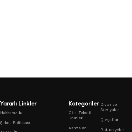
Aşağıdaki buton
üzerinden teklif
alabilirsiniz.
Teklif Formu
Yararlı Linkler
Kategoriler
Divan ve
Somyalar
Hakkımızda
Otel Tekstil
Ürünleri
Çarşaflar
Şirket Politikası
Ranzalar
Battaniyeler