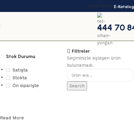
Teklif Formu
E-Katalog
444 70 8
Hasır
Filtreler
Stok Durumu
Seçiminizle eşleşen ürün
bulunamadı.
Satışta
Stokta
Ön siparişte
Search
Toplu
siparişleriniz
Read More
için