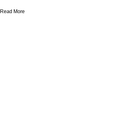
Read More
Yararlı Linkler
Kategoriler
Hakkımızda
Otel Tekstil Ürünle
Şirket Politikası
Ranzalar
Gizlilik İlkesi
Dolaplar
KVKK
Yataklar
İletişim
Bazalar