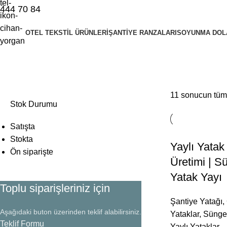
444 70 84
OTEL TEKSTIL ÜRÜNLERI
ŞANTIYE RANZALARI
SOYUNMA DOL
Çift Kişilik Yatak
11 sonucun tümü
Stok Durumu
Satışta
Stokta
Yaylı Yatak
Ön siparişte
Üretimi | S
Yatak Yayı
Toplu siparişleriniz için
Şantiye Yatağı
,
Aşağıdaki buton üzerinden teklif alabilirsiniz.
Yataklar
,
Sünger
Teklif Formu
Yaylı Yataklar