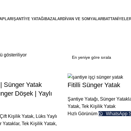
APLARI
ŞANTIYE YATAĞI
BAZALAR
DIVAN VE SOMYALAR
BATTANIYELE
 gösteriliyor
 | Sünger Yatak
Fitilli Sünger Yatak
ünger Döşek | Yaylı
Şantiye Yatağı
,
Sünger Yatakla
Yatak
,
Tek Kişilik Yatak
Hızlı Görünüm
WhatsApp S
Çift Kişilik Yatak
,
Lüks Yaylı
 Yataklar
,
Tek Kişilik Yatak
,