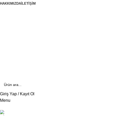
HAKKIMIZDA
İLETIŞIM
444 70 84
E- Katalog
E-Katalog
Giriş Yap / Kayıt Ol
Menu