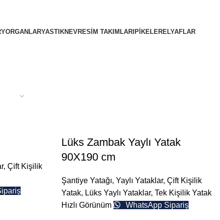
R
YORGANLAR
YASTIK
NEVRESIM TAKIMLARI
PIKELER
ELYAFLAR
Lüks Zambak Yaylı Yatak
90X190 cm
r
,
Çift Kişilik
Şantiye Yatağı
,
Yaylı Yataklar
,
Çift Kişilik
ipariş
Yatak
,
Lüks Yaylı Yataklar
,
Tek Kişilik Yatak
Hızlı Görünüm
WhatsApp Sipariş