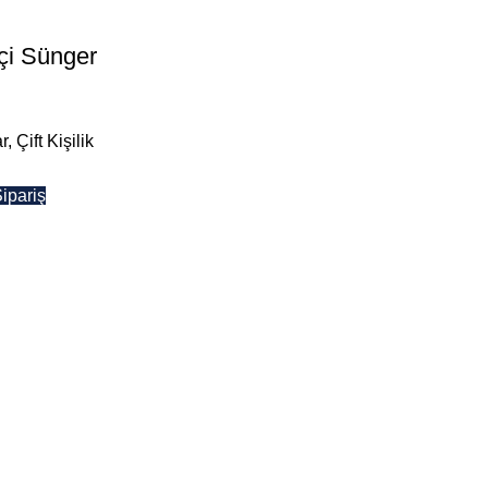
şçi Sünger
r
,
Çift Kişilik
ipariş