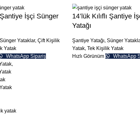
lı Şantiye İşçi Sünger
14’lük Kılıflı Şantiye İ
Yatağı
Sünger Yataklar
,
Çift Kişilik
Şantiye Yatağı
,
Sünger Yatakla
ik Yatak
Yatak
,
Tek Kişilik Yatak
WhatsApp Sipariş
Hızlı Görünüm
WhatsApp S
 Yatak,
 Yatak
tak
 Yatak
ik yatak