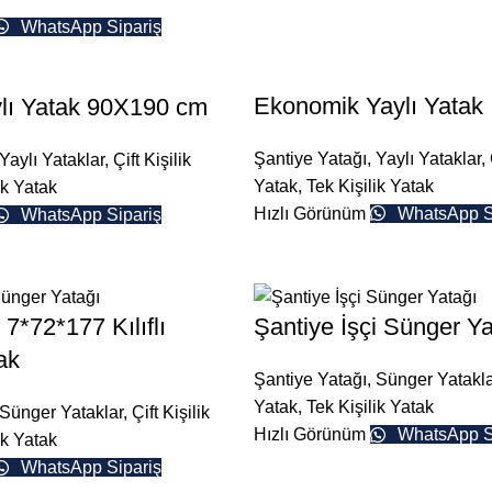
WhatsApp Sipariş
Ekonomik Yaylı Yatak
lı Yatak 90X190 cm
Şantiye Yatağı
,
Yaylı Yataklar
,
Yaylı Yataklar
,
Çift Kişilik
Yatak
,
Tek Kişilik Yatak
ik Yatak
Hızlı Görünüm
WhatsApp S
WhatsApp Sipariş
 7*72*177 Kılıflı
Şantiye İşçi Sünger Ya
ak
Şantiye Yatağı
,
Sünger Yatakla
Yatak
,
Tek Kişilik Yatak
Sünger Yataklar
,
Çift Kişilik
Hızlı Görünüm
WhatsApp S
ik Yatak
WhatsApp Sipariş