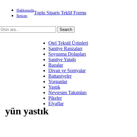
Hakkımızda
Toplu Sipariş Teklif Formu
İletişim
Search
Otel Tekstil Ürünleri
Şantiye Ranzaları
Soyunma Dolapları
Şantiye Yatağı
Bazalar
Divan ve Somyalar
Battaniyeler
Yorganlar
Yastık
Nevresim Takımları
Pikeler
Elyaflar
yün yastık