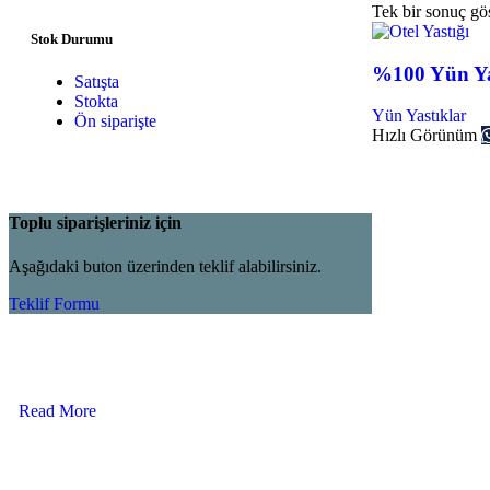
Tek bir sonuç gös
Stok Durumu
%100 Yün Ya
Satışta
Stokta
Yün Yastıklar
Ön siparişte
Hızlı Görünüm
Toplu siparişleriniz için
Aşağıdaki buton üzerinden teklif alabilirsiniz.
Teklif Formu
Read More