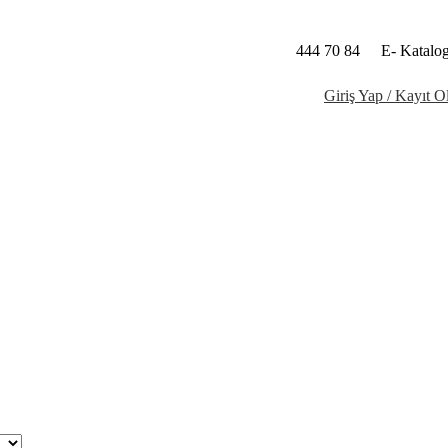
444 70 84
E- Katalo
Giriş Yap / Kayıt O