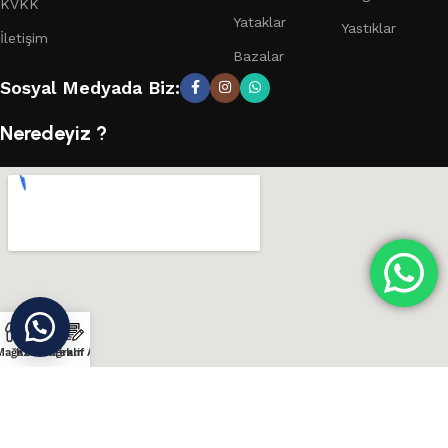
KVKK
Yataklar
Yastıklar
İletişim
Bazalar
Sosyal Medyada Biz:
Neredeyiz ?
Mağaza
Konum
Instagram
Teklif Al