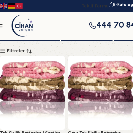
E-Katalog
Teklif Formu
444 70 8
tekli battaniye
Filtreler