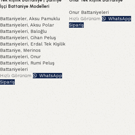
Tek Kişilik Battaniye | Şantiye
Onur Tek Kişilik Battaniye
İşçi Battaniye Modelleri
Onur Battaniyeleri
Battaniyeler
,
Aksu Pamuklu
Hızlı Görünüm
WhatsApp
Battaniyeleri
,
Aksu Polar
Sipariş
Battaniyeleri
,
Baloğlu
Battaniyeleri
,
Cihan Peluş
Battaniyeleri
,
Erdal Tek Kişilik
Battaniye
,
Merinos
Battaniyeleri
,
Onur
Battaniyeleri
,
Rumi Peluş
Battaniyeleri
Hızlı Görünüm
WhatsApp
Sipariş
Read More