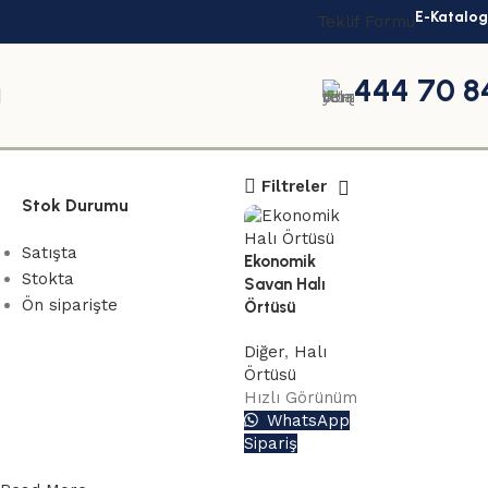
E-Katalog
Teklif Formu
444 70 8
savan halı örtüsü
Filtreler
Stok Durumu
Satışta
Ekonomik
Stokta
Savan Halı
Ön siparişte
Örtüsü
Diğer
,
Halı
Örtüsü
Toplu
Hızlı Görünüm
WhatsApp
siparişleriniz
Sipariş
için
Aşağıdaki buton