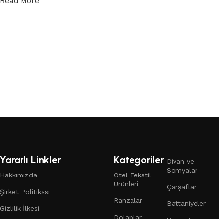
Read More
üzerinden teklif
alabilirsiniz.
Teklif Formu
Yararlı Linkler
Kategoriler
Divan ve
Somyalar
Hakkımızda
Otel Tekstil
Ürünleri
Çarşaflar
Şirket Politikası
Ranzalar
Battaniyeler
Gizlilik İlkesi
Dolaplar