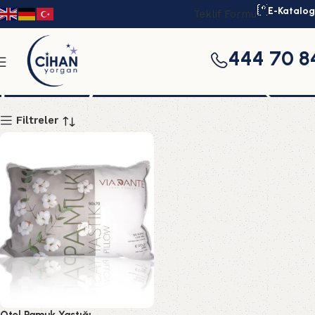
E-Katalog
Teklif Formu
444 70 8
pamuk yastık üretimi
Filtreler