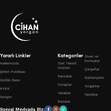
Yararlı Linkler
Kategoriler
Divan ve
Somyalar
Hakkımızda
Otel Tekstil
Ürünleri
Çarşaflar
Şirket Politikası
Ranzalar
Battaniyeler
Gizlilik İlkesi
Dolaplar
Yorganlar
KVKK
Yataklar
Yastıklar
İletişim
Bazalar
Sosyal Medyada Biz: