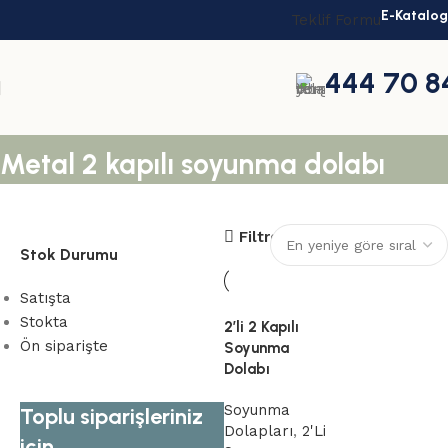
E-Katalog
Teklif Formu
444 70 8
Metal 2 kapılı soyunma dolabı
Filtreler
Stok Durumu
Satışta
Stokta
2’li 2 Kapılı
Ön siparişte
Soyunma
Dolabı
Soyunma
Toplu siparişleriniz
Dolapları
,
2'Li
için