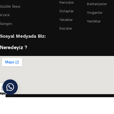
Ranzalar
Battaniyeler
Gizlilik İlkesi
Dolaplar
Yorganlar
KVKK
Yataklar
Yastıklar
İletişim
Bazalar
Sosyal Medyada Biz:
Neredeyiz ?
ağaza
nstagram
Konum
Teklif Al
Cihan Yorgan
©
Tüm Hakları Saklıdır