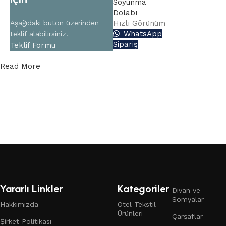
Soyunma
Dolabı
Aşağıdaki buton üzerinden
Hızlı Görünüm
WhatsApp
teklif alabilirsiniz.
Sipariş
Teklif Formu
Read More
Yararlı Linkler
Kategoriler
Divan ve
Somyalar
Hakkımızda
Otel Tekstil
Ürünleri
Çarşaflar
Şirket Politikası