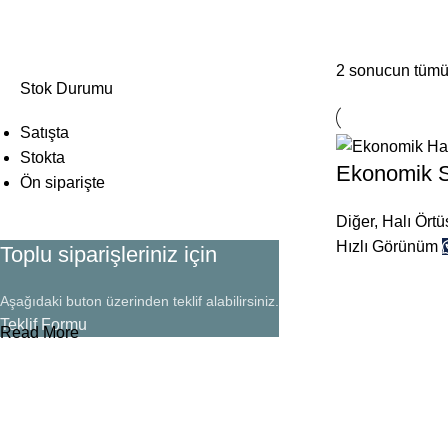
2 sonucun tümü 
Stok Durumu
Satışta
Stokta
Ekonomik S
Ön siparişte
Diğer
,
Halı Örtü
Hızlı Görünüm
Toplu siparişleriniz için
Aşağıdaki buton üzerinden teklif alabilirsiniz.
Teklif Formu
Read More