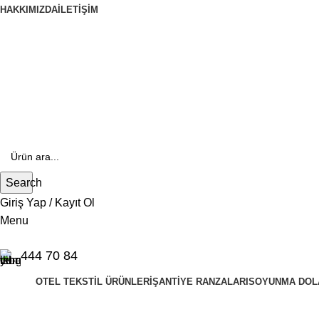
HAKKIMIZDA
İLETIŞIM
444 70 84
E- Katalog
E-Katalog
Search
Giriş Yap / Kayıt Ol
Menu
444 70 84
OTEL TEKSTIL ÜRÜNLERI
ŞANTIYE RANZALARI
SOYUNMA DOL
halı örtüleri