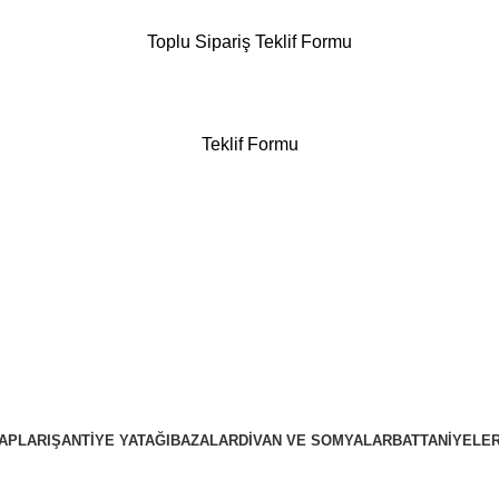
Toplu Sipariş Teklif Formu
Teklif Formu
APLARI
ŞANTIYE YATAĞI
BAZALAR
DIVAN VE SOMYALAR
BATTANIYELE