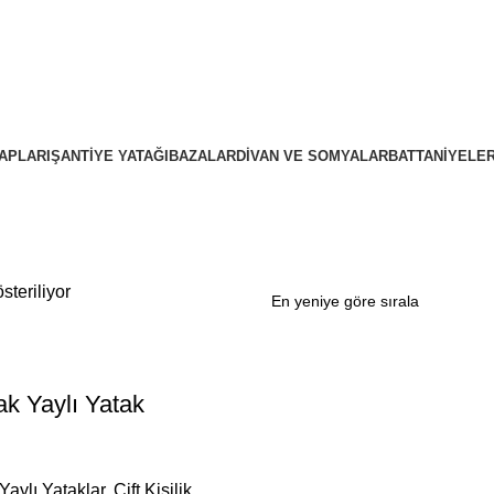
APLARI
ŞANTIYE YATAĞI
BAZALAR
DIVAN VE SOMYALAR
BATTANIYELE
steriliyor
k Yaylı Yatak
Yaylı Yataklar
,
Çift Kişilik