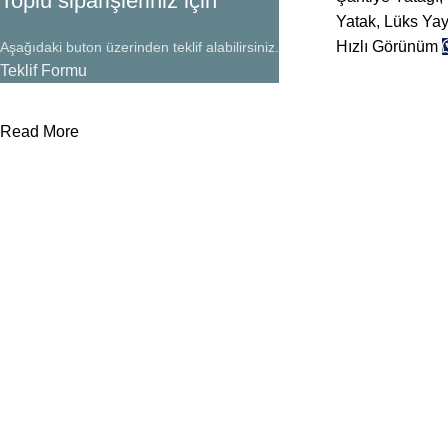
Toplu siparişleriniz için
Yatak
,
Lüks Yayl
Hızlı Görünüm
Aşağıdaki buton üzerinden teklif alabilirsiniz.
Teklif Formu
Read More