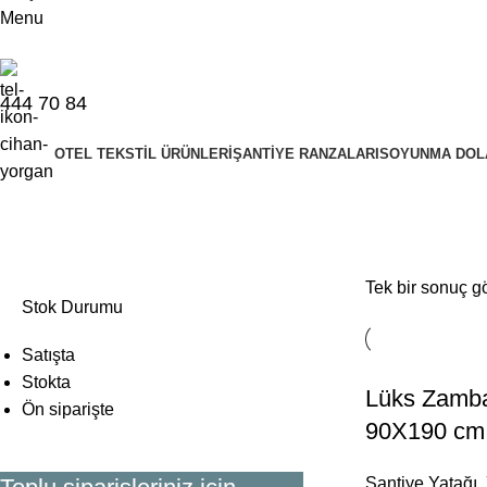
Menu
444 70 84
OTEL TEKSTIL ÜRÜNLERI
ŞANTIYE RANZALARI
SOYUNMA DOL
ergonomik yaylı yatak
Tek bir sonuç gö
Stok Durumu
Satışta
Stokta
Lüks Zamba
Ön siparişte
90X190 cm
Şantiye Yatağı
,