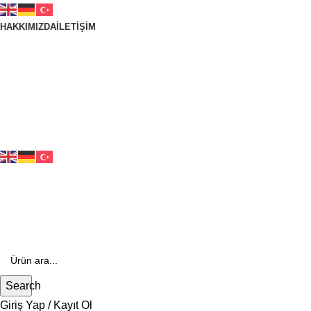
HAKKIMIZDA
İLETIŞIM
444 70 84
E- Katalog
E-Katalog
Search
Giriş Yap / Kayıt Ol