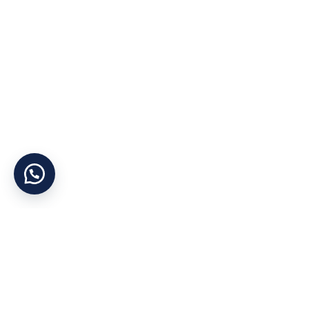
Yararlı Linkler
Kategoriler
Hakkımızda
Otel Tekstil Ürünle
Şirket Politikası
Ranzalar
Gizlilik İlkesi
Dolaplar
KVKK
Yataklar
İletişim
Bazalar