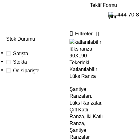
E-Katalog
Teklif Formu
ergonomik ranza
444 70 
Filtreler
Stok Durumu
Satışta
90X190
Stokta
Tekerlekli
Katlanılabilir
Ön siparişte
Lüks Ranza
Şantiye
Toplu
Ranzaları
,
Lüks Ranzalar
,
siparişleriniz
Çift Katlı
için
Ranza
,
İki Katlı
Aşağıdaki buton
Ranza
,
üzerinden teklif
Şantiye
alabilirsiniz.
Ranzalar