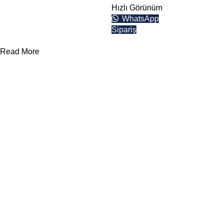
Hızlı Görünüm
Teklif Formu
WhatsApp
Sipariş
Read More
Yararlı Linkler
Kategoriler
Divan ve
Somyalar
Hakkımızda
Otel Tekstil
Çarşaflar
Ürünleri