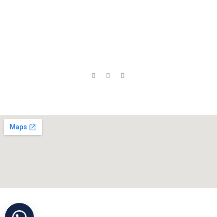
Şirket Politikası
Battaniyeler
Ranzalar
Gizlilik İlkesi
Yorganlar
Dolaplar
KVKK
Yastıklar
Yataklar
İletişim
Bazalar
Sosyal Medyada Biz:
Neredeyiz ?
Cihan Yorgan
©
Tüm Hakları Saklıdır