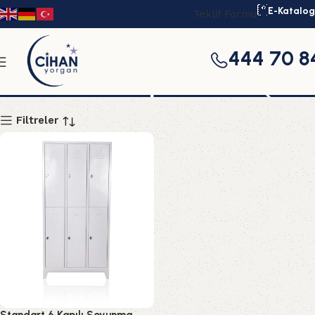
E-Katalog
Teklif Formu
444 70 8
6 lı kilitli dolap
Filtreler