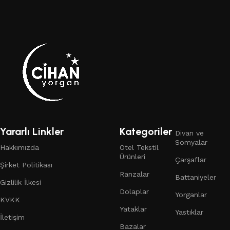
Yararlı Linkler
Kategoriler
Divan ve
Somyalar
Hakkımızda
Otel Tekstil
Ürünleri
Çarşaflar
Şirket Politikası
Ranzalar
Battaniyeler
Gizlilik İlkesi
Dolaplar
Yorganlar
KVKK
Yataklar
Yastıklar
İletişim
Bazalar