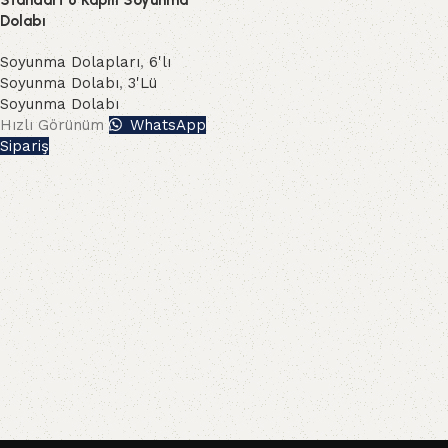
Standart 6 Kapılı Soyunma
Dolabı
Soyunma Dolapları
,
6'lı
Soyunma Dolabı
,
3'Lü
Soyunma Dolabı
Hızlı Görünüm
WhatsApp
Sipariş
Read More