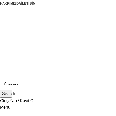
HAKKIMIZDA
İLETIŞIM
444 70 84
E- Katalog
E-Katalog
Search
Giriş Yap / Kayıt Ol
Menu