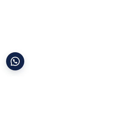
Yararlı Linkler
Kategoriler
Hakkımızda
Otel Tekstil Ürünle
Şirket Politikası
Ranzalar
Gizlilik İlkesi
Dolaplar
KVKK
Yataklar
İletişim
Bazalar
Cihan Yorgan
©
Tüm Hakları Saklıdır
Mağaza
Konum