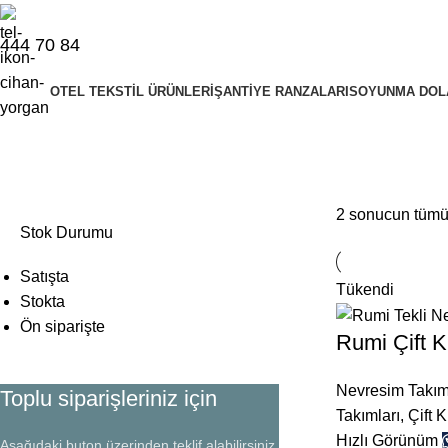
444 70 84
OTEL TEKSTIL ÜRÜNLERI
ŞANTIYE RANZALARI
SOYUNMA DOL
nevresim takımı fiyatı
2 sonucun tümü 
Stok Durumu
Satışta
Tükendi
Stokta
Ön siparişte
Rumi Çift K
Nevresim Takım
Toplu siparişleriniz için
Takımları
,
Çift 
Hızlı Görünüm
Aşağıdaki buton üzerinden teklif alabilirsiniz.