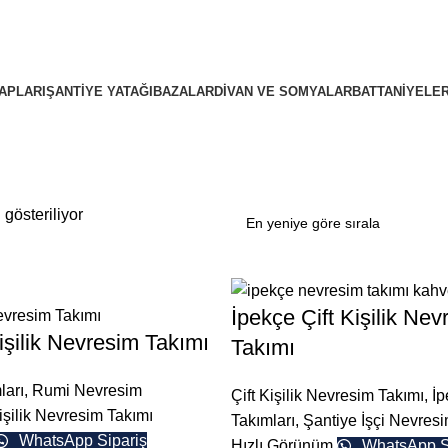
APLARI
ŞANTIYE YATAĞI
BAZALAR
DIVAN VE SOMYALAR
BATTANIYELE
gösteriliyor
İpekçe Çift Kişilik Nev
işilik Nevresim Takımı
Takımı
ları
,
Rumi Nevresim
Çift Kişilik Nevresim Takımı
,
İp
Kişilik Nevresim Takımı
Takımları
,
Şantiye İşçi Nevres
WhatsApp Sipariş
Hızlı Görünüm
WhatsApp S