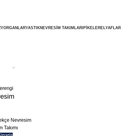
R
YORGANLAR
YASTIK
NEVRESIM TAKIMLARI
PIKELER
ELYAFLAR
resim
ekçe Nevresim
im Takımı
ipariş