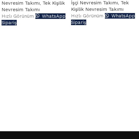
İşçi Nevresim Takımı
,
Tek
Nevresim Takımı
,
Tek Kişilik
Kişilik Nevresim Takımı
Nevresim Takımı
Hızlı Görünüm
WhatsApp
Hızlı Görünüm
WhatsApp
Sipariş
Sipariş
Read More