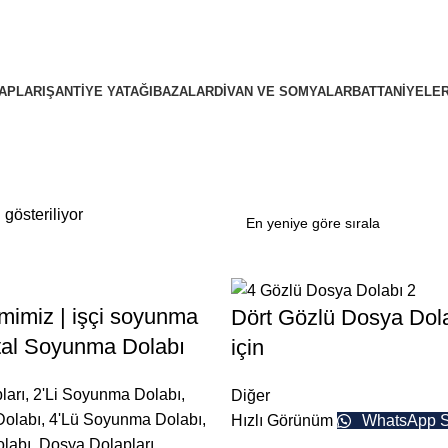
APLARI
ŞANTIYE YATAĞI
BAZALAR
DIVAN VE SOMYALAR
BATTANIYELE
gösteriliyor
mimiz | işçi soyunma
Dört Gözlü Dosya Dola
etal Soyunma Dolabı
için
ları
,
2'Li Soyunma Dolabı
,
Diğer
Dolabı
,
4'Lü Soyunma Dolabı
,
Hızlı Görünüm
WhatsApp S
olabı
,
Dosya Dolapları
,