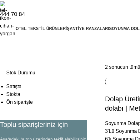
444 70 84
OTEL TEKSTIL ÜRÜNLERI
ŞANTIYE RANZALARI
SOYUNMA DOL
altı kapılı soyunma dolabı
2 sonucun tümü 
Stok Durumu
Satışta
Stokta
Dolap Üreti
Ön siparişte
dolabı | M
Toplu siparişleriniz için
Soyunma Dolap
3'Lü Soyunma 
6'lı Soyunma D
Aşağıdaki buton üzerinden teklif alabilirsiniz.