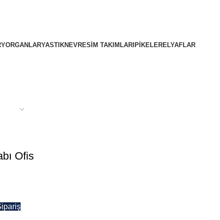
R
YORGANLAR
YASTIK
NEVRESIM TAKIMLARI
PIKELER
ELYAFLAR
bı Ofis
ipariş