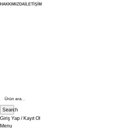
HAKKIMIZDA
İLETIŞIM
444 70 84
E- Katalog
E-Katalog
Search
Giriş Yap / Kayıt Ol
Menu