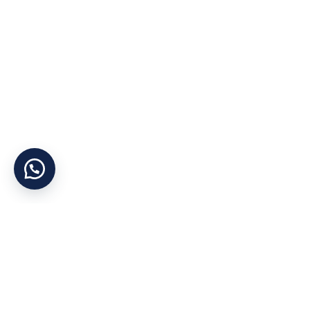
Yararlı Linkler
Kategorile
Hakkımızda
Otel Tekstil Ürün
Şirket Politikası
Ranzalar
Gizlilik İlkesi
Dolaplar
KVKK
Yataklar
İletişim
Bazalar
Cihan Yorgan
©
Tüm Hakları Saklıdır
Mağaza
Konum