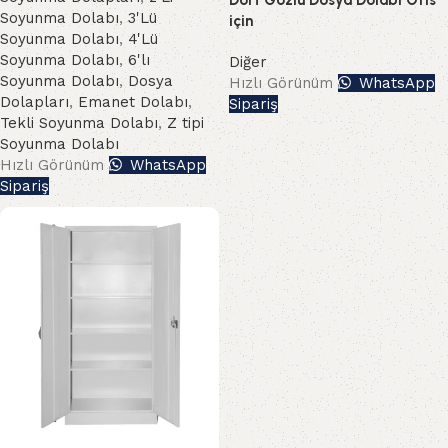
Dört Gözlü Dosya Dolabı Ofis
Soyunma Dolabı
,
3'Lü
için
Soyunma Dolabı
,
4'Lü
Soyunma Dolabı
,
6'lı
Diğer
Soyunma Dolabı
,
Dosya
Hızlı Görünüm
WhatsApp
Dolapları
,
Emanet Dolabı
,
Sipariş
Tekli Soyunma Dolabı
,
Z tipi
Soyunma Dolabı
Hızlı Görünüm
WhatsApp
Sipariş