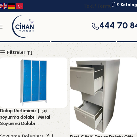
E-Katalog
Teklif Formu
444 70 8
198'lik Dosya Dolabı
Filtreler
Dolap Üretimimiz | işçi
soyunma dolabı | Metal
Soyunma Dolabı
Soyunma Dolapları
,
2'Li