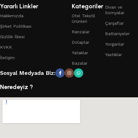
Yararlı Linkler
Kategoriler
Divan ve
Somyalar
Hakkımızda
Otel Tekstil
Ürünleri
Çarşaflar
Şirket Politikası
Ranzalar
Battaniyeler
Gizlilik İlkesi
Dolaplar
Yorganlar
KVKK
Yataklar
Yastıklar
İletişim
Bazalar
Sosyal Medyada Biz:
Neredeyiz ?