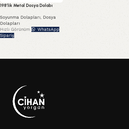
198’lik Metal Dosya Dolabı
Soyunma Dolapları
,
Dosya
Dolapları
Hızlı Görünüm
WhatsApp
Sipariş
Read More