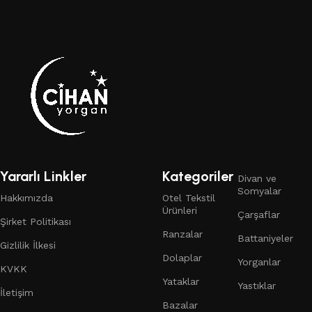
Yararlı Linkler
Kategoriler
Divan ve
Somyalar
Hakkımızda
Otel Tekstil
Ürünleri
Çarşaflar
Şirket Politikası
Ranzalar
Battaniyeler
Gizlilik İlkesi
Dolaplar
Yorganlar
KVKK
Yataklar
Yastıklar
İletişim
Bazalar