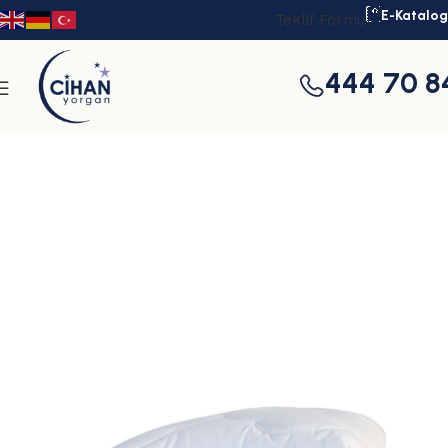
E-Katalog
Teklif Formu
444 70 8
Ana Sayfa
Yorganlar
Silikon Yorganlar