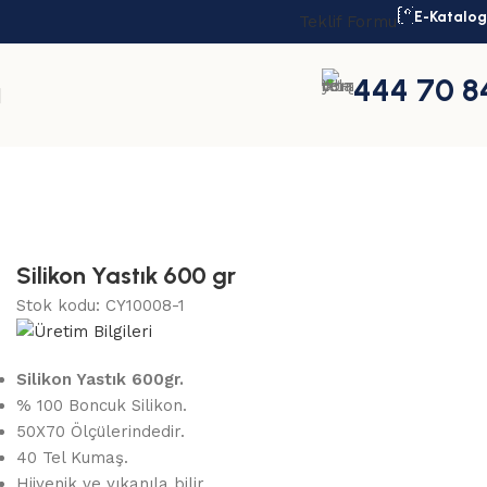
E-Katalog
Teklif Formu
444 70 8
Ana Sayfa
Yastık
Şantiye İşçi Yastıkları
Silikon Yastık 
Silikon Yastık 600 gr
Stok kodu:
CY10008-1
Silikon Yastık 600gr.
% 100 Boncuk Silikon.
50X70 Ölçülerindedir.
40 Tel Kumaş.
Hijyenik ve yıkanıla bilir.