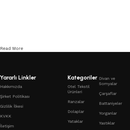
Read More
Yararlı Linkler
Kategoriler
Divan ve
Somyalar
Hakkımızda
Otel Tekstil
Ürünleri
Çarşaflar
Şirket Politikası
Ranzalar
Battaniyeler
Gizlilik İlkesi
Dolaplar
Yorganlar
KVKK
Yataklar
Yastıklar
İletişim