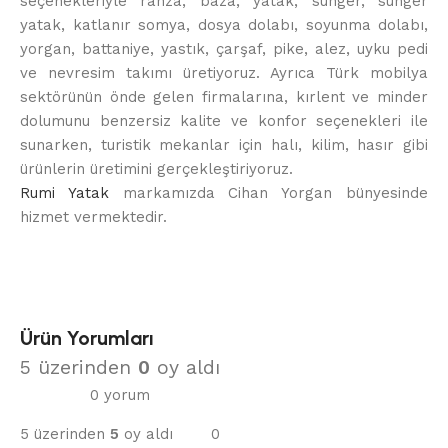
seçenekleriyle ranza, baza, yatak, sünger, sünger
yatak, katlanır somya, dosya dolabı, soyunma dolabı,
yorgan, battaniye, yastık, çarşaf, pike, alez, uyku pedi
ve nevresim takımı üretiyoruz. Ayrıca Türk mobilya
sektörünün önde gelen firmalarına, kırlent ve minder
dolumunu benzersiz kalite ve konfor seçenekleri ile
sunarken, turistik mekanlar için halı, kilim, hasır gibi
ürünlerin üretimini gerçekleştiriyoruz.
Rumi Yatak
markamızda Cihan Yorgan bünyesinde
hizmet vermektedir.
Ürün Yorumları
5 üzerinden
0
oy aldı
0 yorum
5 üzerinden
5
oy aldı
0