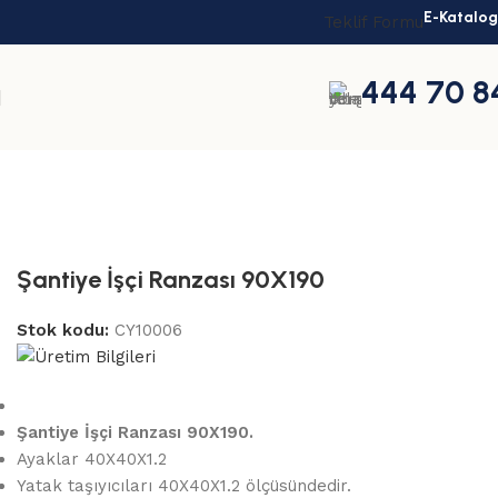
E-Katalog
Teklif Formu
444 70 8
Ana Sayfa
Şantiye Ranzaları
Şantiye Ranzalar
Şantiye İşçi Ranzası 90X190
Stok kodu:
CY10006
Şantiye İşçi Ranzası 90X190.
Ayaklar 40X40X1.2
Yatak taşıyıcıları 40X40X1.2 ölçüsündedir.