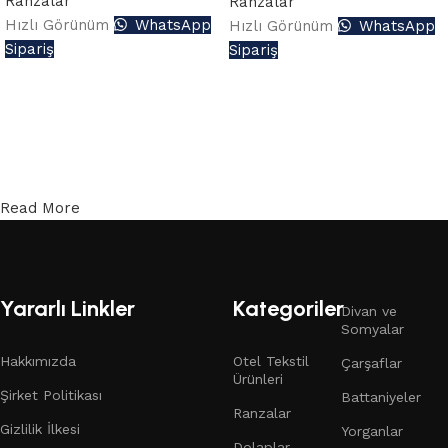
Ranzalar
Ranzalar
Hızlı Görünüm
WhatsApp
Hızlı Görünüm
WhatsApp
Sipariş
Sipariş
Read More
Yararlı Linkler
Kategoriler
Divan ve
Somyalar
Hakkımızda
Otel Tekstil
Çarşaflar
Ürünleri
Şirket Politikası
Battaniyeler
Ranzalar
Gizlilik İlkesi
Yorganlar
Dolaplar