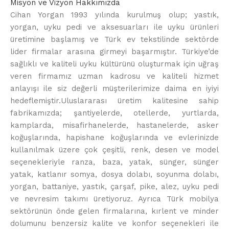
Misyon ve Vizyon Hakkımızda
Cihan Yorgan 1993 yılında kurulmuş olup; yastık,
yorgan, uyku pedi ve aksesuarları ile uyku ürünleri
üretimine başlamış ve Türk ev tekstilinde sektörde
lider firmalar arasına girmeyi başarmıştır. Türkiye’de
sağlıklı ve kaliteli uyku kültürünü oluşturmak için uğraş
veren firmamız uzman kadrosu ve kaliteli hizmet
anlayışı ile siz değerli müşterilerimize daima en iyiyi
hedeflemiştir.Uluslararası üretim kalitesine sahip
fabrikamızda; şantiyelerde, otellerde, yurtlarda,
kamplarda, misafirhanelerde, hastanelerde, asker
koğuşlarında, hapishane koğuşlarında ve evlerinizde
kullanılmak üzere çok çeşitli, renk, desen ve model
seçenekleriyle ranza, baza, yatak, sünger, sünger
yatak, katlanır somya, dosya dolabı, soyunma dolabı,
yorgan, battaniye, yastık, çarşaf, pike, alez, uyku pedi
ve nevresim takımı üretiyoruz. Ayrıca Türk mobilya
sektörünün önde gelen firmalarına, kırlent ve minder
dolumunu benzersiz kalite ve konfor seçenekleri ile