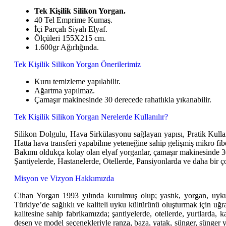
Tek Kişilik Silikon Yorgan.
40 Tel Emprime Kumaş.
İçi Parçalı Siyah Elyaf.
Ölçüleri 155X215 cm.
1.600gr Ağırlığında.
Tek Kişilik Silikon Yorgan Önerilerimiz
Kuru temizleme yapılabilir.
Ağartma yapılmaz.
Çamaşır makinesinde 30 derecede rahatlıkla yıkanabilir.
Tek Kişilik Silikon Yorgan Nerelerde Kullanılır?
Silikon Dolgulu, Hava Sirkülasyonu sağlayan yapısı, Pratik Kulla
Hatta hava transferi yapabilme yeteneğine sahip gelişmiş mikro fiber 
Bakımı oldukça kolay olan elyaf yorganlar, çamaşır makinesinde 3
Şantiyelerde, Hastanelerde, Otellerde, Pansiyonlarda ve daha bir ç
Misyon ve Vizyon Hakkımızda
Cihan Yorgan 1993 yılında kurulmuş olup; yastık, yorgan, uyku p
Türkiye’de sağlıklı ve kaliteli uyku kültürünü oluşturmak için uğra
kalitesine sahip fabrikamızda; şantiyelerde, otellerde, yurtlarda,
desen ve model seçenekleriyle ranza, baza, yatak, sünger, sünger y