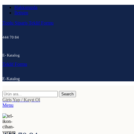
Hakkımızda
İletişim
Toplu Sipariş Teklif Formu
444 70 84
E- Katalog
Teklif Formu
E-Katalog
Search
Giriş Yap / Kayıt Ol
Menu