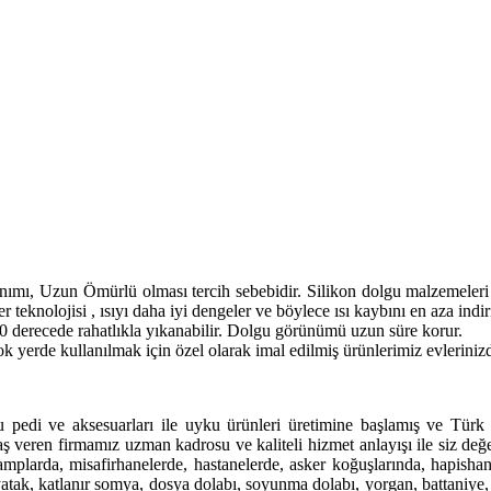
nımı, Uzun Ömürlü olması tercih sebebidir. Silikon dolgu malzemeleri h
teknolojisi , ısıyı daha iyi dengeler ve böylece ısı kaybını en aza indiri
0 derecede rahatlıkla yıkanabilir. Dolgu görünümü uzun süre korur.
ok yerde kullanılmak için özel olarak imal edilmiş ürünlerimiz evlerini
edi ve aksesuarları ile uyku ürünleri üretimine başlamış ve Türk ev 
ş veren firmamız uzman kadrosu ve kaliteli hizmet anlayışı ile siz değe
 kamplarda, misafirhanelerde, hastanelerde, asker koğuşlarında, hapisha
atak, katlanır somya, dosya dolabı, soyunma dolabı, yorgan, battaniye, y