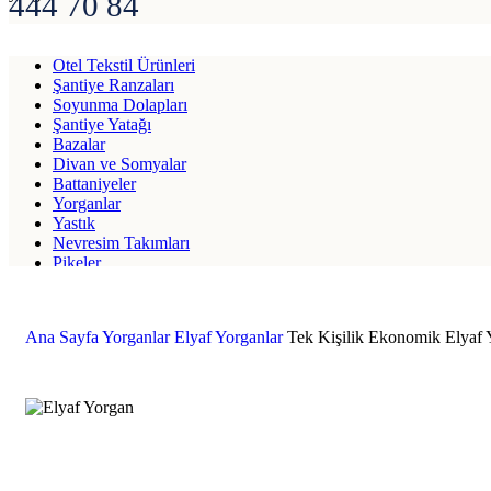
444 70 84
Otel Tekstil Ürünleri
Şantiye Ranzaları
Soyunma Dolapları
Şantiye Yatağı
Bazalar
Divan ve Somyalar
Battaniyeler
Yorganlar
Yastık
Nevresim Takımları
Pikeler
Elyaflar
Ana Sayfa
Yorganlar
Elyaf Yorganlar
Tek Kişilik Ekonomik Elyaf 