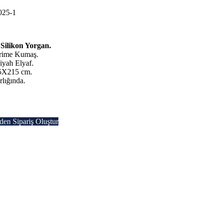
25-1
 Silikon Yorgan.
rime Kumaş.
Siyah Elyaf.
55X215 cm.
rlığında.
en Sipariş Oluştur