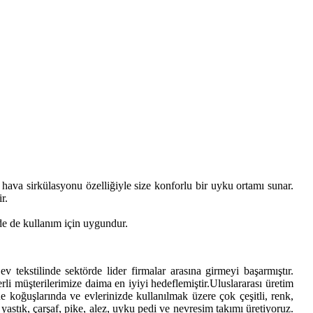
ava sirkülasyonu özelliğiyle size konforlu bir uyku ortamı sunar.
r.
zde de kullanım için uygundur.
tekstilinde sektörde lider firmalar arasına girmeyi başarmıştır.
rli müşterilerimize daima en iyiyi hedeflemiştir.Uluslararası üretim
ne koğuşlarında ve evlerinizde kullanılmak üzere çok çeşitli, renk,
astık, çarşaf, pike, alez, uyku pedi ve nevresim takımı üretiyoruz.