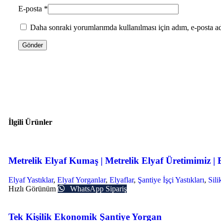
E-posta
*
Daha sonraki yorumlarımda kullanılması için adım, e-posta ad
İlgili Ürünler
Metrelik Elyaf Kumaş | Metrelik Elyaf Üretimimiz | 
Elyaf Yastıklar
,
Elyaf Yorganlar
,
Elyaflar
,
Şantiye İşçi Yastıkları
,
Sili
Hızlı Görünüm
WhatsApp Sipariş
Tek Kişilik Ekonomik Şantiye Yorgan