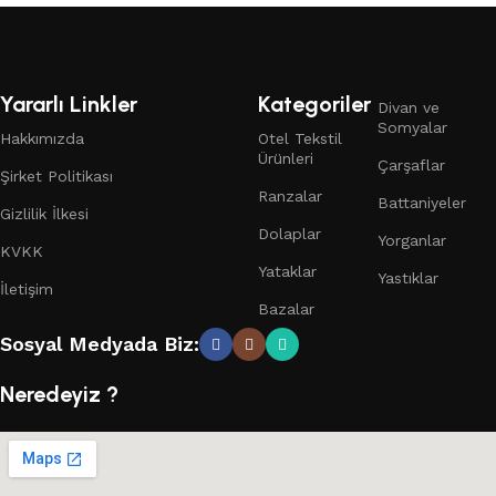
Yararlı Linkler
Kategoriler
Divan ve
Somyalar
Hakkımızda
Otel Tekstil
Ürünleri
Çarşaflar
Şirket Politikası
Ranzalar
Battaniyeler
Gizlilik İlkesi
Dolaplar
Yorganlar
KVKK
Yataklar
Yastıklar
İletişim
Bazalar
Sosyal Medyada Biz:
Neredeyiz ?