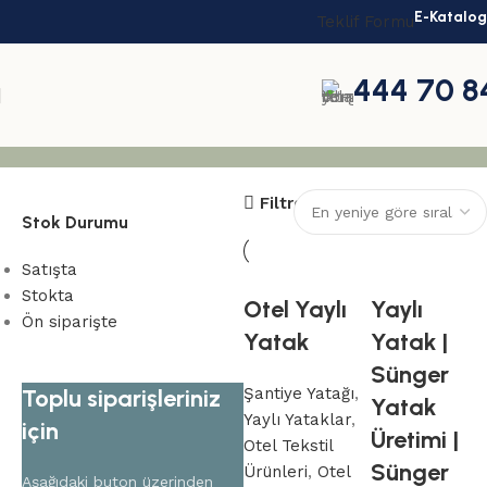
E-Katalog
Teklif Formu
444 70 8
Yaylı Yatak
Filtreler
Stok Durumu
Satışta
Stokta
Otel Yaylı
Yaylı
Ön siparişte
Yatak
Yatak |
Sünger
Toplu siparişleriniz
Şantiye Yatağı
,
Yatak
Yaylı Yataklar
,
için
Üretimi |
Otel Tekstil
Sünger
Ürünleri
,
Otel
Aşağıdaki buton üzerinden