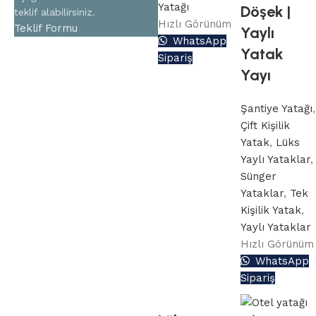
Yatağı
Döşek |
teklif alabilirsiniz.
Hızlı Görünüm
Teklif Formu
Yaylı
WhatsApp
Yatak
Sipariş
Yayı
Şantiye Yatağı
,
Çift Kişilik
Yatak
,
Lüks
Yaylı Yataklar
,
Sünger
Yataklar
,
Tek
Kişilik Yatak
,
Yaylı Yataklar
Hızlı Görünüm
WhatsApp
Sipariş