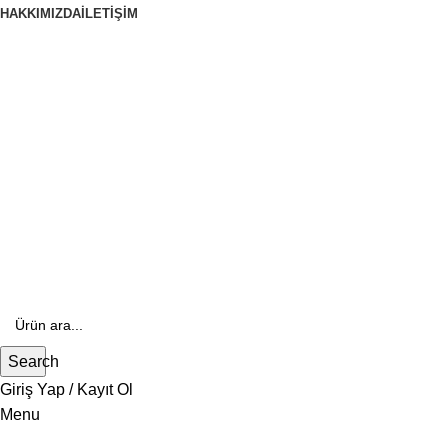
HAKKIMIZDA
İLETIŞIM
444 70 84
E- Katalog
E-Katalog
Search
Giriş Yap / Kayıt Ol
Menu