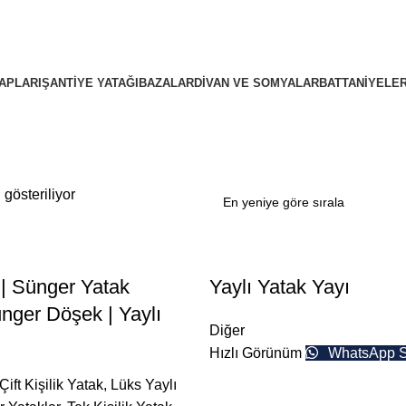
APLARI
ŞANTIYE YATAĞI
BAZALAR
DIVAN VE SOMYALAR
BATTANIYELE
gösteriliyor
 | Sünger Yatak
Yaylı Yatak Yayı
ünger Döşek | Yaylı
Diğer
Hızlı Görünüm
WhatsApp S
Çift Kişilik Yatak
,
Lüks Yaylı