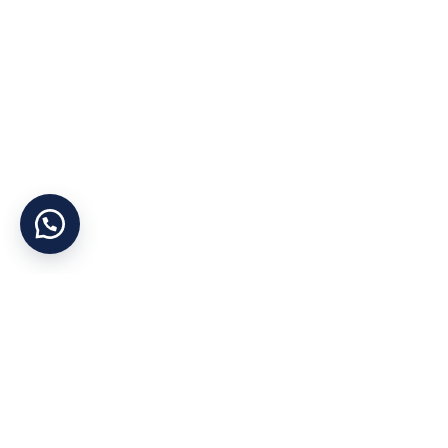
Yararlı Linkler
Kategoriler
Hakkımızda
Otel Tekstil Ürünle
Şirket Politikası
Ranzalar
Gizlilik İlkesi
Dolaplar
KVKK
Yataklar
İletişim
Bazalar
Cihan Yorgan
©
Tüm Hakları Saklıdır
Mağaza
Konum