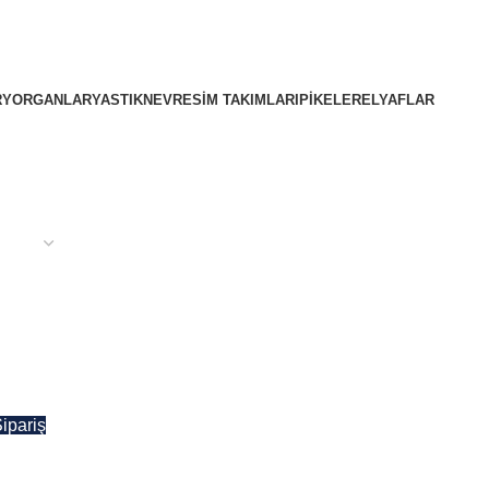
R
YORGANLAR
YASTIK
NEVRESIM TAKIMLARI
PIKELER
ELYAFLAR
ipariş