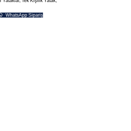
 Yataklar
,
Tek Kişilik Yatak
,
WhatsApp Sipariş