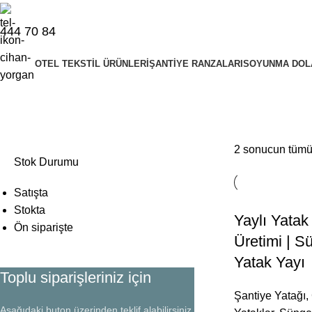
444 70 84
OTEL TEKSTIL ÜRÜNLERI
ŞANTIYE RANZALARI
SOYUNMA DOL
Yaylı Yatak yayı
2 sonucun tümü 
Stok Durumu
Satışta
Stokta
Yaylı Yatak
Ön siparişte
Üretimi | S
Yatak Yayı
Toplu siparişleriniz için
Şantiye Yatağı
,
Aşağıdaki buton üzerinden teklif alabilirsiniz.