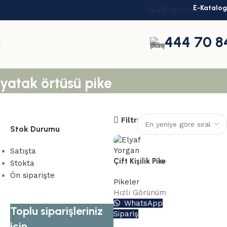
E-Katalog
Teklif Formu
444 70 8
yatak örtüsü pike
Filtreler
Stok Durumu
Satışta
Çift Kişilik Pike
Stokta
Ön siparişte
Pikeler
Hızlı Görünüm
WhatsApp
Toplu siparişleriniz
Sipariş
için