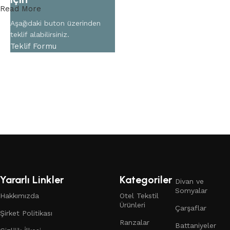
Read More
Aşağıdaki buton üzerinden
teklif alabilirsiniz.
Teklif Formu
Yararlı Linkler
Kategoriler
Divan ve
Somyalar
Hakkımızda
Otel Tekstil
Ürünleri
Çarşaflar
Şirket Politikası
Ranzalar
Battaniyeler