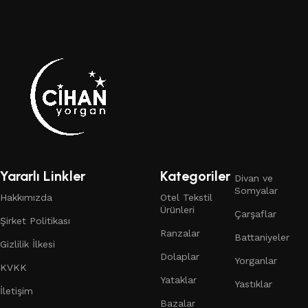
Yararlı Linkler
Kategoriler
Divan ve
Somyalar
Hakkımızda
Otel Tekstil
Ürünleri
Çarşaflar
Şirket Politikası
Ranzalar
Battaniyeler
Gizlilik İlkesi
Dolaplar
Yorganlar
KVKK
Yataklar
Yastıklar
İletişim
Bazalar