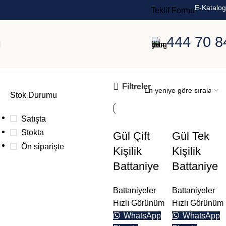
E-Katalog
Teklif Formu
444 70 8
uygun battaniye
Filtreler
Stok Durumu
Satışta
Stokta
Gül Çift
Gül Tek
Ön siparişte
Kişilik
Kişilik
Battaniye
Battaniye
Toplu
Battaniyeler
Battaniyeler
siparişleriniz
Hızlı Görünüm
Hızlı Görünüm
WhatsApp
WhatsApp
için