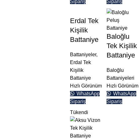
Sipariş
Sipariş
Aşağıdaki buton
üzerinden teklif
alabilirsiniz.
Erdal Tek
Kişilik
Teklif Formu
Baloğlu
Battaniye
Tek Kişilik
Battaniye
Battaniyeler
,
Erdal Tek
Kişilik
Baloğlu
Battaniye
Battaniyeleri
Hızlı Görünüm
Hızlı Görünüm
WhatsApp
WhatsApp
Sipariş
Sipariş
Tükendi