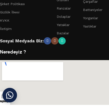
Çarşaflar
Şirket Politikası
Ranzalar
Battaniyeler
Gizlilik İlkesi
Dolaplar
Yorganlar
KVKK
Yataklar
Yastıklar
İletişim
Bazalar
Sosyal Medyada Biz:
Neredeyiz ?
ağaza
Instagram
Konum
Teklif Al