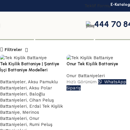
E-Katalog
Teklif Formu
444 70 8
ucuz toptan battaniye
Filtreler
Tek Kişilik Battaniye | Şantiye
Onur Tek Kişilik Battaniye
İşçi Battaniye Modelleri
Onur Battaniyeleri
Battaniyeler
,
Aksu Pamuklu
Hızlı Görünüm
WhatsApp
Battaniyeleri
,
Aksu Polar
Sipariş
Battaniyeleri
,
Baloğlu
Battaniyeleri
,
Cihan Peluş
Battaniyeleri
,
Erdal Tek Kişilik
Battaniye
,
Merinos
Battaniyeleri
,
Onur
Battaniyeleri
,
Rumi Peluş