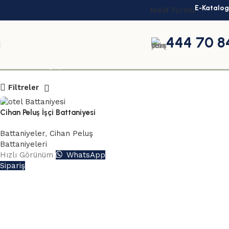
E-Katalog
Teklif Formu
444 70 8
ucuz işçi bat
Filtreler
Cihan Peluş İşçi Battaniyesi
Battaniyeler
,
Cihan Peluş
Battaniyeleri
Hızlı Görünüm
WhatsApp
Sipariş
Read More