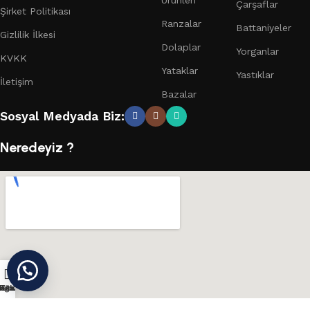
Çarşaflar
Şirket Politikası
Ranzalar
Battaniyeler
Gizlilik İlkesi
Dolaplar
Yorganlar
KVKK
Yataklar
Yastıklar
İletişim
Bazalar
Sosyal Medyada Biz:
Neredeyiz ?
ağaza
nstagram
Konum
Teklif Al