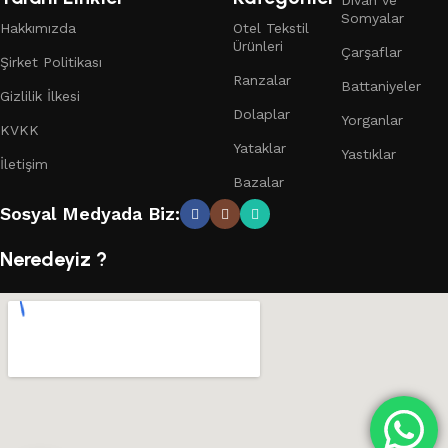
Divan ve
Somyalar
Hakkımızda
Otel Tekstil
Ürünleri
Çarşaflar
Şirket Politikası
Ranzalar
Battaniyeler
Gizlilik İlkesi
Dolaplar
Yorganlar
KVKK
Yataklar
Yastıklar
İletişim
Bazalar
Sosyal Medyada Biz:
Neredeyiz ?