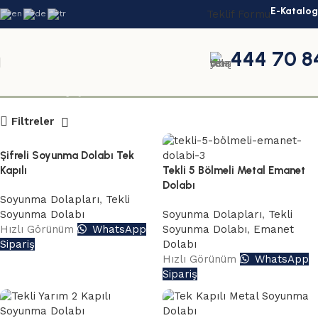
E-Katalog
Teklif Formu
444 70 8
tekli işçi dolabı
Filtreler
Şifreli Soyunma Dolabı Tek
Kapılı
Tekli 5 Bölmeli Metal Emanet
Dolabı
Soyunma Dolapları
,
Tekli
Soyunma Dolabı
Soyunma Dolapları
,
Tekli
Hızlı Görünüm
WhatsApp
Soyunma Dolabı
,
Emanet
Sipariş
Dolabı
Hızlı Görünüm
WhatsApp
Sipariş