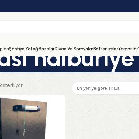
sı nalburiye
ları
Şantiye Yatağı
Bazalar
Divan Ve Somyalar
Battaniyeler
Yorganlar
österiliyor