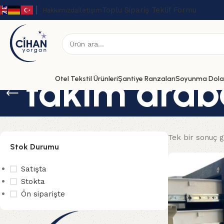
Toplu Sipariş Teklif Formu
Hakkımızda
İletişim
takım araba
Otel Tekstil Ürünleri
Şantiye Ranzaları
Soyunma Dolap
Tek bir sonuç g
Stok Durumu
Satışta
Stokta
Ön siparişte