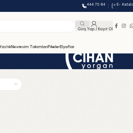
444 70 84
E- Katal
Giriş Yap / Kayıt Ol
Yastık
Nevresim Takımları
Pikeler
Elyaflar