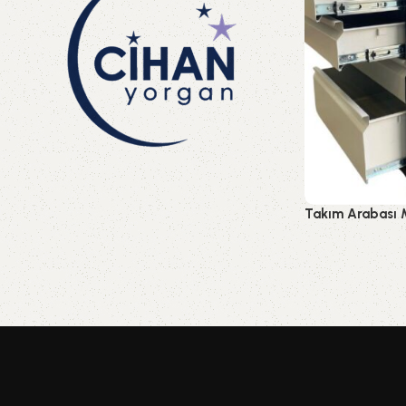
Toplu siparişleriniz için
Aşağıdaki buton üzerinden teklif
Takım Arabası M
alabilirsiniz.
Diğer
Teklif Formu
Hızlı Görünüm
Read More