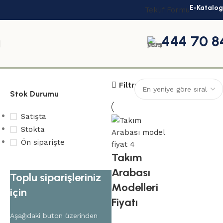
E-Katalog
Teklif Formu
444 70 8
Takım arabası modelleri
Filtreler
Stok Durumu
Satışta
Stokta
Ön siparişte
Takım
Arabası
Toplu siparişleriniz
Modelleri
için
Fiyatı
Aşağıdaki buton üzerinden