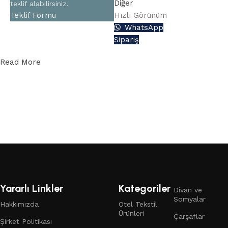
Diğer
teklif alabilirsiniz.
Teklif Formu
Hızlı Görünüm
WhatsApp
Sipariş
Read More
Yararlı Linkler
Kategoriler
Divan ve
Somyalar
Hakkımızda
Otel Tekstil
Ürünleri
Çarşaflar
Şirket Politikası