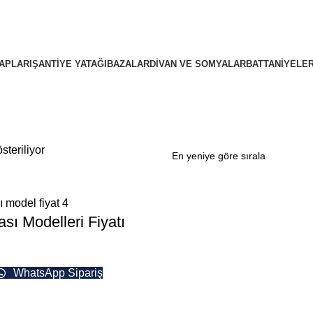
APLARI
ŞANTIYE YATAĞI
BAZALAR
DIVAN VE SOMYALAR
BATTANIYELE
steriliyor
sı Modelleri Fiyatı
WhatsApp Sipariş