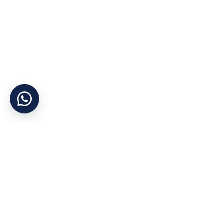
Yararlı Linkler
Kategoriler
Hakkımızda
Otel Tekstil Ürünle
Şirket Politikası
Ranzalar
Gizlilik İlkesi
Dolaplar
KVKK
Yataklar
İletişim
Bazalar
Cihan Yorgan
©
Tüm Hakları Saklıdır
Mağaza
Konum