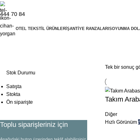
444 70 84
OTEL TEKSTIL ÜRÜNLERI
ŞANTIYE RANZALARI
SOYUNMA DOL
takım arabası bayrampaşa
Tek bir sonuç gö
Stok Durumu
Satışta
Stokta
Takım Araba
Ön siparişte
Diğer
Hızlı Görünüm
Toplu siparişleriniz için
Aşağıdaki buton üzerinden teklif alabilirsiniz.