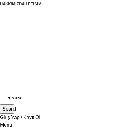
HAKKIMIZDA
İLETIŞIM
444 70 84
E- Katalog
E-Katalog
Search
Giriş Yap / Kayıt Ol
Menu