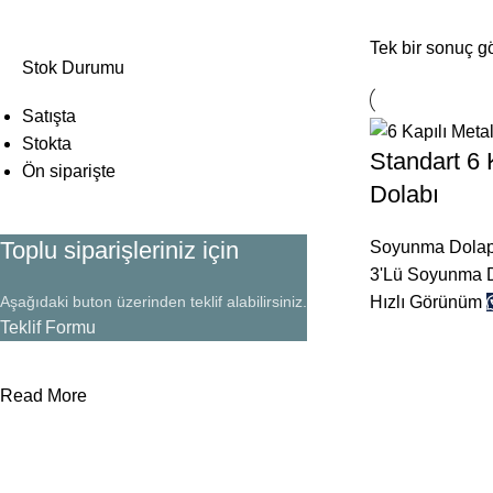
Tek bir sonuç gö
Stok Durumu
Satışta
Stokta
Standart 6
Ön siparişte
Dolabı
Toplu siparişleriniz için
Soyunma Dolap
3'Lü Soyunma 
Aşağıdaki buton üzerinden teklif alabilirsiniz.
Hızlı Görünüm
Teklif Formu
Read More