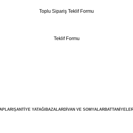
Toplu Sipariş Teklif Formu
Teklif Formu
APLARI
ŞANTIYE YATAĞI
BAZALAR
DIVAN VE SOMYALAR
BATTANIYELE