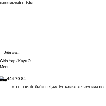
HAKKIMIZDA
İLETIŞIM
444 70 84
E- Katalog
E-Katalog
Giriş Yap / Kayıt Ol
Menu
444 70 84
OTEL TEKSTIL ÜRÜNLERI
ŞANTIYE RANZALARI
SOYUNMA DOL
standart 6 kapılı soyunma dolabı