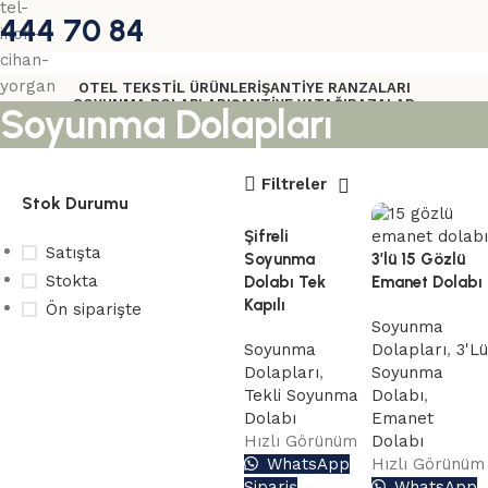
444 70 84
OTEL TEKSTIL ÜRÜNLERI
ŞANTIYE RANZALARI
SOYUNMA DOLAPLARI
ŞANTIYE YATAĞI
BAZALAR
Soyunma Dolapları
DIVAN VE SOMYALAR
BATTANIYELER
YORGANLAR
YASTIK
NEVRESIM TAKIMLARI
PIKELER
ELYAFLAR
Filtreler
Stok Durumu
Şifreli
Satışta
Soyunma
3’lü 15 Gözlü
Stokta
Dolabı Tek
Emanet Dolabı
Kapılı
Ön siparişte
Soyunma
Soyunma
Dolapları
,
3'Lü
Dolapları
,
Soyunma
Toplu
Tekli Soyunma
Dolabı
,
Dolabı
Emanet
siparişleriniz
Hızlı Görünüm
Dolabı
için
WhatsApp
Hızlı Görünüm
Sipariş
WhatsApp