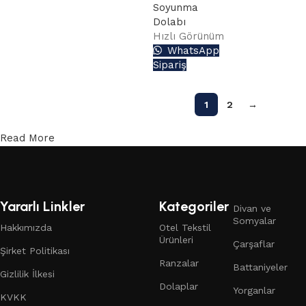
Soyunma
Dolabı
Hızlı Görünüm
WhatsApp
Sipariş
1
2
→
Read More
Yararlı Linkler
Kategoriler
Divan ve
Somyalar
Hakkımızda
Otel Tekstil
Ürünleri
Çarşaflar
Şirket Politikası
Ranzalar
Battaniyeler
Gizlilik İlkesi
Dolaplar
Yorganlar
KVKK