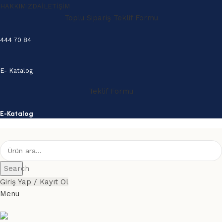
HAKKIMIZDA
İLETIŞIM
Toplu Sipariş Teklif Formu
444 70 84
E- Katalog
Teklif Formu
E-Katalog
Search
Giriş Yap / Kayıt Ol
Menu