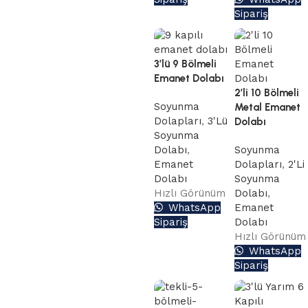
Aşağıdaki buton
Sipariş
üzerinden teklif
alabilirsiniz.
Teklif Formu
3’lü 9 Bölmeli
Emanet Dolabı
2’li 10 Bölmeli
Soyunma
Metal Emanet
Dolapları
,
3'Lü
Dolabı
Soyunma
Dolabı
,
Soyunma
Emanet
Dolapları
,
2'Li
Dolabı
Soyunma
Hızlı Görünüm
Dolabı
,
WhatsApp
Emanet
Sipariş
Dolabı
Hızlı Görünüm
WhatsApp
Sipariş