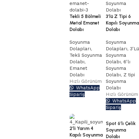
Tekli 5 Bölmeli
3’lü Z Tipi 6
Metal Emanet
Kapılı Soyunma
Dolabı
Dolabı
Soyunma
Soyunma
Dolapları
,
Dolapları
,
3'Lü
Tekli Soyunma
Soyunma
Dolabı
,
Dolabı
,
6'lı
Emanet
Soyunma
Dolabı
Dolabı
,
Z tipi
Hızlı Görünüm
Soyunma
WhatsApp
Dolabı
Sipariş
Hızlı Görünüm
WhatsApp
Sipariş
Spot 6’lı Çelik
2’li Yarım 4
Soyunma
Kapılı Soyunma
Dolabı