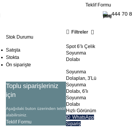
E-Katalog
Teklif Formu
soyunma dolap
444 70 
Filtreler
Stok Durumu
Spot 6’lı Çelik
Satışta
Soyunma
Stokta
Dolabı
Ön siparişte
Soyunma
Dolapları
,
3'Lü
Toplu siparişleriniz
Soyunma
Dolabı
,
6'lı
için
Soyunma
Dolabı
Aşağıdaki buton üzerinden teklif
Hızlı Görünüm
alabilirsiniz.
WhatsApp
Teklif Formu
Sipariş