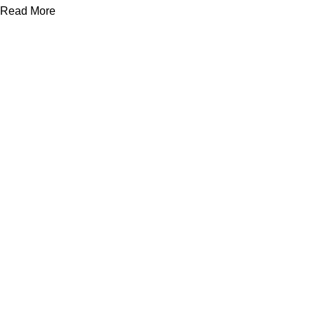
Read More
Yararlı Linkler
Kategoriler
Divan ve
Somyalar
Hakkımızda
Otel Tekstil
Çarşaflar
Ürünleri
Şirket Politikası
Battaniyeler
Ranzalar
Gizlilik İlkesi
Yorganlar