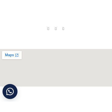
Dolaplar
KVKK
Yastıklar
Yataklar
İletişim
Bazalar
Sosyal Medyada Biz:
Neredeyiz ?
Cihan Yorgan
©
Tüm Hakları Saklıdır
Mağaza