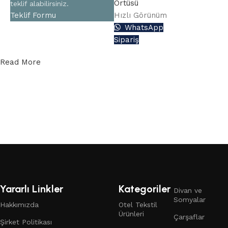
Örtüsü
teklif alabilirsiniz.
Teklif Formu
Hızlı Görünüm
WhatsApp
Sipariş
Read More
Yararlı Linkler
Kategoriler
Divan ve
Somyalar
Hakkımızda
Otel Tekstil
Ürünleri
Çarşaflar
Şirket Politikası