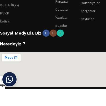
Ranzalar
Battaniyeler
Gizlilik İlkesi
Dolaplar
Yorganlar
KVKK
Yataklar
Yastıklar
İletişim
Bazalar
Sosyal Medyada Biz:
Neredeyiz ?
ağaza
nstagram
Konum
Teklif Al
Cihan Yorgan
©
Tüm Hakları Saklıdır