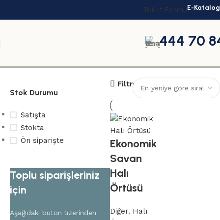
E-Katalog
Teklif Formu
444 70 8
savan
Filtreler
Stok Durumu
Satışta
Stokta
Ön siparişte
Ekonomik
Savan
Halı
Toplu siparişleriniz
Örtüsü
için
Diğer
,
Halı
Aşağıdaki buton üzerinden