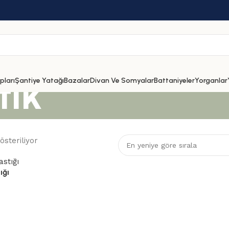
tık
ları
Şantiye Yatağı
Bazalar
Divan Ve Somyalar
Battaniyeler
Yorganlar
österiliyor
ığı
stıklar
,
Şantiye İşçi Yastıkları
WhatsApp Sipariş