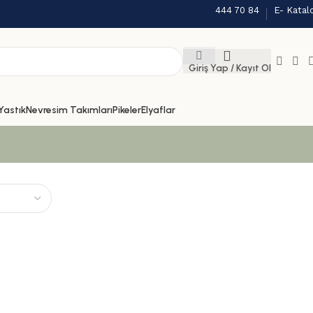
444 70 84
E- Katal
Giriş Yap / Kayıt Ol
Yastık
Nevresim Takımları
Pikeler
Elyaflar