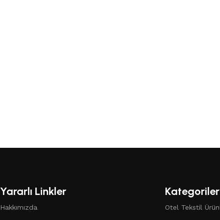
Toplu siparişleriniz için
Aşağıdaki buton üzerinden teklif
Read More
alabilirsiniz.
Teklif Formu
Yararlı Linkler
Kategoriler
Hakkımızda
Otel Tekstil Ürünl