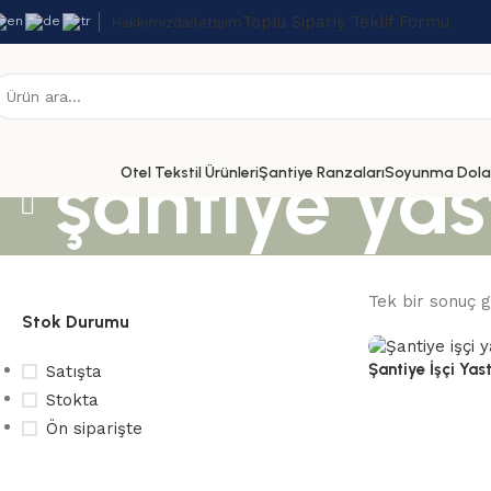
Toplu Sipariş Teklif Formu
Hakkımızda
İletişim
şantiye yas
Otel Tekstil Ürünleri
Şantiye Ranzaları
Soyunma Dolap
Tek bir sonuç g
Stok Durumu
Şantiye İşçi Yast
Satışta
Stokta
Yastık
,
Elyaf Ya
Ön siparişte
Hızlı Görünüm