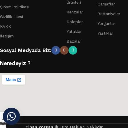
Ürünleri
Çarşaflar
Şirket Politikası
Ranzalar
Battaniyeler
Gizlilik İlkesi
Dolaplar
Yorganlar
KVKK
Yataklar
Yastıklar
İletişim
Bazalar
Sosyal Medyada Biz:
Neredeyiz ?
ağaza
nstagram
Konum
Teklif Al
Cihan Yorgan
©
Tüm Hakları Saklıdır