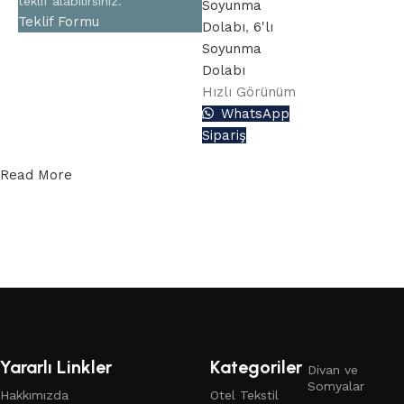
teklif alabilirsiniz.
Soyunma
Teklif Formu
Dolabı
,
6'lı
Soyunma
Dolabı
Hızlı Görünüm
WhatsApp
Sipariş
Read More
Yararlı Linkler
Kategoriler
Divan ve
Somyalar
Hakkımızda
Otel Tekstil