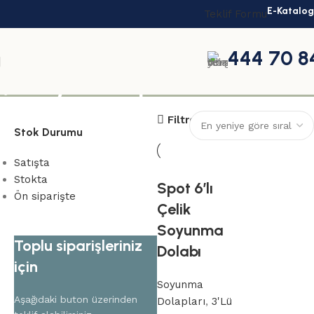
E-Katalog
Teklif Formu
444 70 8
şantiye dolap
Filtreler
Stok Durumu
Satışta
Stokta
Spot 6’lı
Ön siparişte
Çelik
Soyunma
Toplu siparişleriniz
Dolabı
için
Soyunma
Aşağıdaki buton üzerinden
Dolapları
,
3'Lü