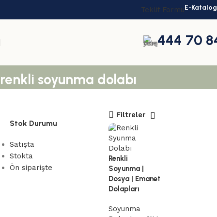
E-Katalog
Teklif Formu
444 70 8
renkli soyunma dolabı
Filtreler
Stok Durumu
Satışta
Stokta
Renkli
Ön siparişte
Soyunma |
Dosya | Emanet
Dolapları
Toplu
Soyunma