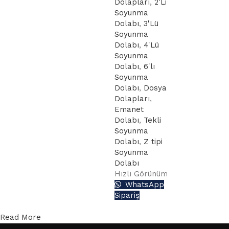
Dolapları
,
2'Li
siparişleriniz
Soyunma
için
Dolabı
,
3'Lü
Aşağıdaki buton
Soyunma
üzerinden teklif
Dolabı
,
4'Lü
Soyunma
alabilirsiniz.
Dolabı
,
6'lı
Teklif Formu
Soyunma
Dolabı
,
Dosya
Dolapları
,
Emanet
Dolabı
,
Tekli
Soyunma
Dolabı
,
Z tipi
Soyunma
Dolabı
Hızlı Görünüm
WhatsApp
Sipariş
Read More