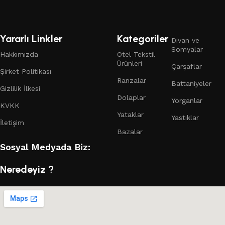
Yararlı Linkler
Kategoriler
Divan ve
Somyalar
Hakkımızda
Otel Tekstil
Ürünleri
Çarşaflar
Şirket Politikası
Ranzalar
Battaniyeler
Gizlilik İlkesi
Dolaplar
Yorganlar
KVKK
Yataklar
Yastıklar
İletişim
Bazalar
Sosyal Medyada Biz:
Neredeyiz ?