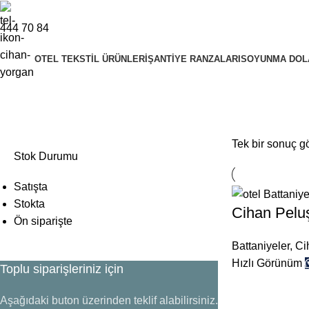
444 70 84
OTEL TEKSTIL ÜRÜNLERI
ŞANTIYE RANZALARI
SOYUNMA DOL
peluş işçi battaniyesi
Tek bir sonuç gö
Stok Durumu
Satışta
Stokta
Cihan Peluş
Ön siparişte
Battaniyeler
,
Ci
Hızlı Görünüm
Toplu siparişleriniz için
Aşağıdaki buton üzerinden teklif alabilirsiniz.