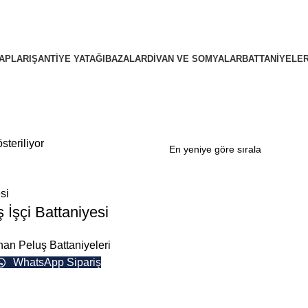
APLARI
ŞANTIYE YATAĞI
BAZALAR
DIVAN VE SOMYALAR
BATTANIYELE
steriliyor
 İşçi Battaniyesi
han Peluş Battaniyeleri
WhatsApp Sipariş