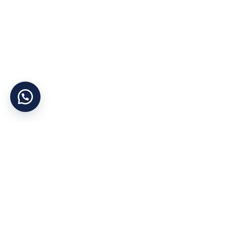
Yararlı Linkler
Kategoriler
Hakkımızda
Otel Tekstil Ürünle
Şirket Politikası
Ranzalar
Gizlilik İlkesi
Dolaplar
KVKK
Yataklar
İletişim
Bazalar
Cihan Yorgan
©
Tüm Hakları Saklıdır
Mağaza
Konum
Instagram