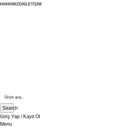
HAKKIMIZDA
İLETIŞIM
444 70 84
E- Katalog
E-Katalog
Search
Giriş Yap / Kayıt Ol
Menu