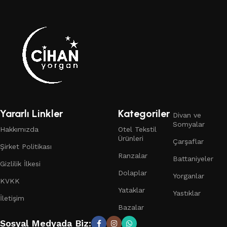
Yararlı Linkler
Kategoriler
Divan ve
Somyalar
Hakkımızda
Otel Tekstil
Ürünleri
Çarşaflar
Şirket Politikası
Ranzalar
Battaniyeler
Gizlilik İlkesi
Dolaplar
Yorganlar
KVKK
Yataklar
Yastıklar
İletişim
Bazalar
Sosyal Medyada Biz: