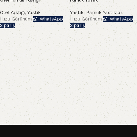
Otel Pamuk Yastığı
Pamuk Yastık
Otel Yastığı
,
Yastık
Yastık
,
Pamuk Yastıklar
Hızlı Görünüm
WhatsApp
Hızlı Görünüm
WhatsApp
Sipariş
Sipariş
Read More