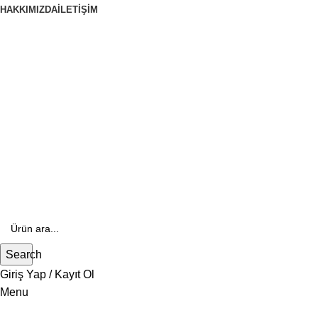
HAKKIMIZDA
İLETIŞIM
444 70 84
E- Katalog
E-Katalog
Search
Giriş Yap / Kayıt Ol
Menu