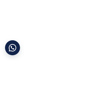
Yararlı Linkler
Kategoriler
Hakkımızda
Otel Tekstil Ürün
Şirket Politikası
Ranzalar
Gizlilik İlkesi
Dolaplar
KVKK
Yataklar
İletişim
Bazalar
Cihan Yorgan
©
Tüm Hakları Saklıdır
Mağaza
Konum
Instagram