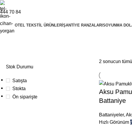
444 70 84
OTEL TEKSTIL ÜRÜNLERI
ŞANTIYE RANZALARI
SOYUNMA DOL
Pamuklu Battaniyeler
2 sonucun tümü 
Stok Durumu
Satışta
Stokta
Aksu Pamukl
Ön siparişte
Battaniye
Battaniyeler
,
Ak
Hızlı Görünüm
Toplu siparişleriniz için
Aşağıdaki buton üzerinden teklif