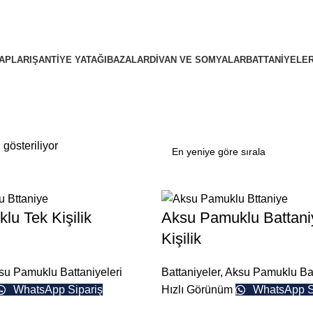
APLARI
ŞANTIYE YATAĞI
BAZALAR
DIVAN VE SOMYALAR
BATTANIYELE
gösteriliyor
u Tek Kişilik
Aksu Pamuklu Battaniy
Kişilik
su Pamuklu Battaniyeleri
Battaniyeler
,
Aksu Pamuklu Bat
WhatsApp Sipariş
Hızlı Görünüm
WhatsApp S