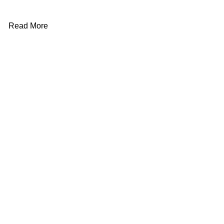
alabilirsiniz.
Read More
Teklif Formu