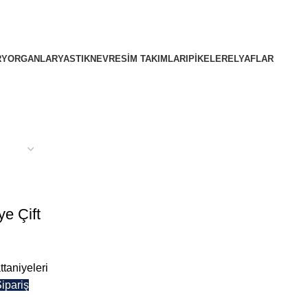
R
YORGANLAR
YASTIK
NEVRESIM TAKIMLARI
PIKELER
ELYAFLAR
e Çift
taniyeleri
ipariş