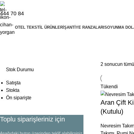
444 70 84
OTEL TEKSTIL ÜRÜNLERI
ŞANTIYE RANZALARI
SOYUNMA DOL
otel nevresim
2 sonucun tümü 
Stok Durumu
Satışta
Tükendi
Stokta
Ön siparişte
Aran Çift K
(Kutulu)
Toplu siparişleriniz için
Nevresim Takım
Aşağıdaki buton üzerinden teklif alabilirsiniz.
Takımı
,
Rumi Ne