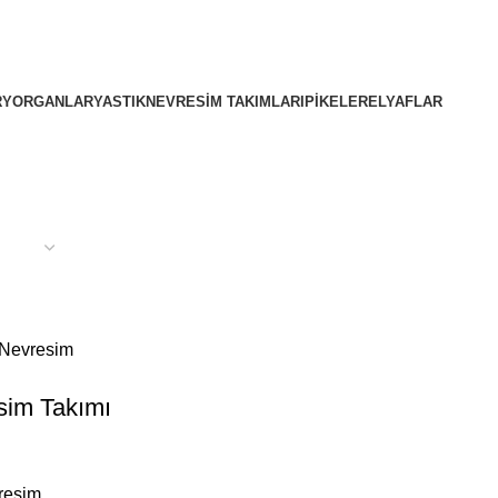
R
YORGANLAR
YASTIK
NEVRESIM TAKIMLARI
PIKELER
ELYAFLAR
esim Takımı
resim