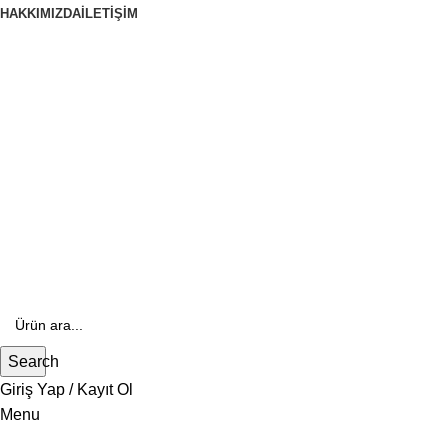
HAKKIMIZDA
İLETIŞIM
444 70 84
E- Katalog
E-Katalog
Search
Giriş Yap / Kayıt Ol
Menu