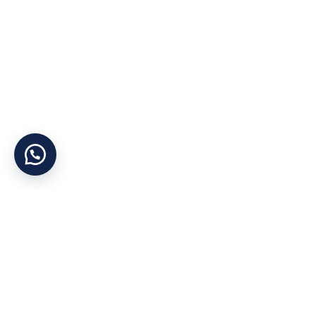
Yararlı Linkler
Kategoriler
Hakkımızda
Otel Tekstil Ürünle
Şirket Politikası
Ranzalar
Gizlilik İlkesi
Dolaplar
KVKK
Yataklar
İletişim
Bazalar
Cihan Yorgan
©
Tüm Hakları Saklıdır
Mağaza
Konum