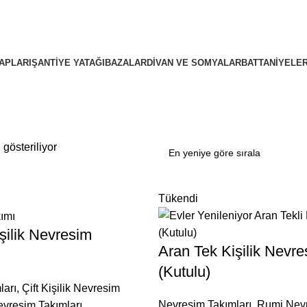
APLARI
ŞANTIYE YATAĞI
BAZALAR
DIVAN VE SOMYALAR
BATTANIYELE
gösteriliyor
Tükendi
işilik Nevresim
Aran Tek Kişilik Nevr
(Kutulu)
ları
,
Çift Kişilik Nevresim
Nevresim Takımları
,
Rumi Nev
vresim Takımları