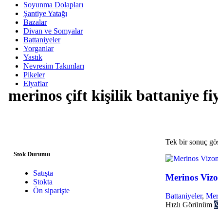
Soyunma Dolapları
Şantiye Yatağı
Bazalar
Divan ve Somyalar
Battaniyeler
Yorganlar
Yastık
Nevresim Takımları
Pikeler
Elyaflar
merinos çift kişilik battaniye fi
Tek bir sonuç gös
Stok Durumu
Satışta
Merinos Vizon
Stokta
Ön siparişte
Battaniyeler
,
Mer
Hızlı Görünüm