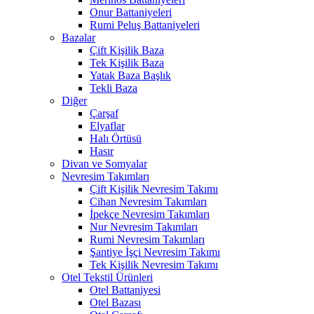
Onur Battaniyeleri
Rumi Peluş Battaniyeleri
Bazalar
Çift Kişilik Baza
Tek Kişilik Baza
Yatak Baza Başlık
Tekli Baza
Diğer
Çarşaf
Elyaflar
Halı Örtüsü
Hasır
Divan ve Somyalar
Nevresim Takımları
Çift Kişilik Nevresim Takımı
Cihan Nevresim Takımları
İpekçe Nevresim Takımları
Nur Nevresim Takımları
Rumi Nevresim Takımları
Şantiye İşçi Nevresim Takımı
Tek Kişilik Nevresim Takımı
Otel Tekstil Ürünleri
Otel Battaniyesi
Otel Bazası