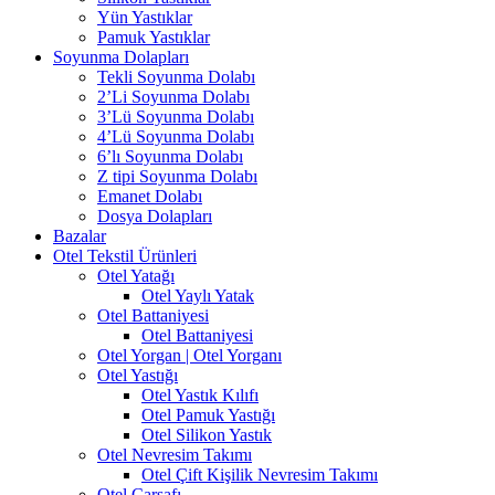
Yün Yastıklar
Pamuk Yastıklar
Soyunma Dolapları
Tekli Soyunma Dolabı
2’Li Soyunma Dolabı
3’Lü Soyunma Dolabı
4’Lü Soyunma Dolabı
6’lı Soyunma Dolabı
Z tipi Soyunma Dolabı
Emanet Dolabı
Dosya Dolapları
Bazalar
Otel Tekstil Ürünleri
Otel Yatağı
Otel Yaylı Yatak
Otel Battaniyesi
Otel Battaniyesi
Otel Yorgan | Otel Yorganı
Otel Yastığı
Otel Yastık Kılıfı
Otel Pamuk Yastığı
Otel Silikon Yastık
Otel Nevresim Takımı
Otel Çift Kişilik Nevresim Takımı
Otel Çarşafı