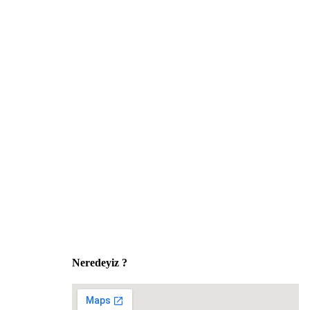
Sosyal Medyada Biz:
Neredeyiz ?