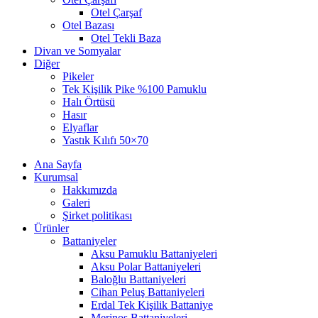
Otel Çarşaf
Otel Bazası
Otel Tekli Baza
Divan ve Somyalar
Diğer
Pikeler
Tek Kişilik Pike %100 Pamuklu
Halı Örtüsü
Hasır
Elyaflar
Yastık Kılıfı 50×70
Ana Sayfa
Kurumsal
Hakkımızda
Galeri
Şirket politikası
Ürünler
Battaniyeler
Aksu Pamuklu Battaniyeleri
Aksu Polar Battaniyeleri
Baloğlu Battaniyeleri
Cihan Peluş Battaniyeleri
Erdal Tek Kişilik Battaniye
Merinos Battaniyeleri