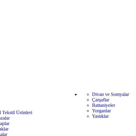
Divan ve Somyalar
Çarşaflar
Battaniyeler
Yorganlar
l Tekstil Ürünleri
Yastıklar
zalar
aplar
aklar
alar