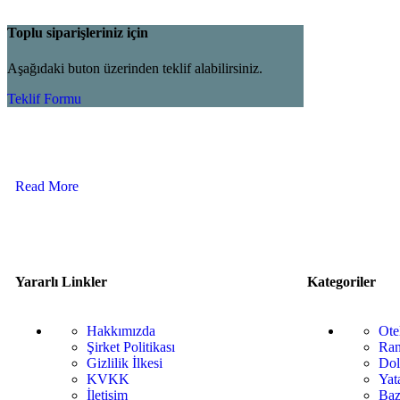
Toplu siparişleriniz için
Aşağıdaki buton üzerinden teklif alabilirsiniz.
Teklif Formu
Read More
Yararlı Linkler
Kategoriler
Hakkımızda
Ote
Şirket Politikası
Ran
Gizlilik İlkesi
Dol
KVKK
Yat
İletişim
Baz