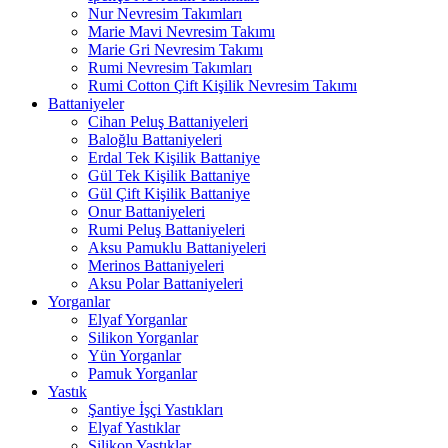
Nur Nevresim Takımları
Marie Mavi Nevresim Takımı
Marie Gri Nevresim Takımı
Rumi Nevresim Takımları
Rumi Cotton Çift Kişilik Nevresim Takımı
Battaniyeler
Cihan Peluş Battaniyeleri
Baloğlu Battaniyeleri
Erdal Tek Kişilik Battaniye
Gül Tek Kişilik Battaniye
Gül Çift Kişilik Battaniye
Onur Battaniyeleri
Rumi Peluş Battaniyeleri
Aksu Pamuklu Battaniyeleri
Merinos Battaniyeleri
Aksu Polar Battaniyeleri
Yorganlar
Elyaf Yorganlar
Silikon Yorganlar
Yün Yorganlar
Pamuk Yorganlar
Yastık
Şantiye İşçi Yastıkları
Elyaf Yastıklar
Silikon Yastıklar