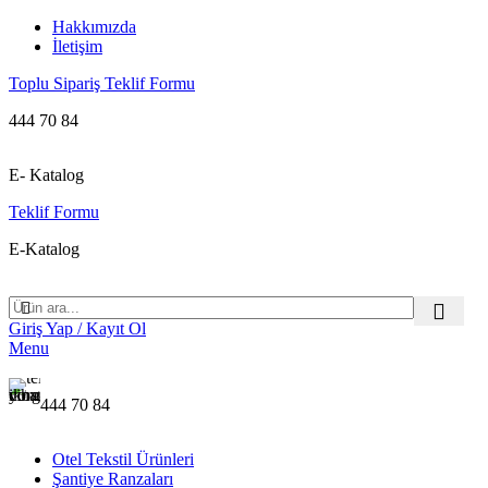
Hakkımızda
İletişim
Toplu Sipariş Teklif Formu
444 70 84
E- Katalog
Teklif Formu
E-Katalog
Giriş Yap / Kayıt Ol
Menu
444 70 84
Otel Tekstil Ürünleri
Şantiye Ranzaları