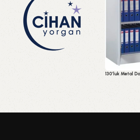
Toplu siparişleriniz için
Aşağıdaki buton üzerinden teklif
130’luk Metal D
alabilirsiniz.
Soyunma Dolap
Teklif Formu
Hızlı Görünüm
Read More