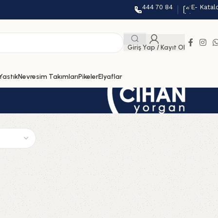
444 70 84
E- Katal
Giriş Yap / Kayıt Ol
Yastık
Nevresim Takımları
Pikeler
Elyaflar