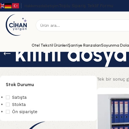
Toplu Sipariş Teklif Formu
Hakkımızda
İletişim
kilitli dosy
Otel Tekstil Ürünleri
Şantiye Ranzaları
Soyunma Dolap
Tek bir sonuç g
Stok Durumu
Satışta
Stokta
Ön siparişte