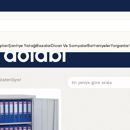
a dolabı
ları
Şantiye Yatağı
Bazalar
Divan Ve Somyalar
Battaniyeler
Yorganlar
österiliyor