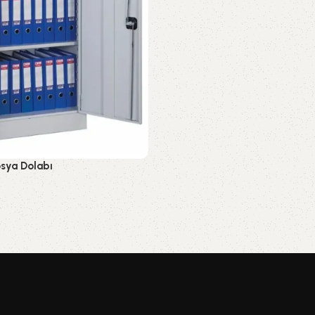
osya Dolabı
ları
,
Dosya Dolapları
WhatsApp Sipariş