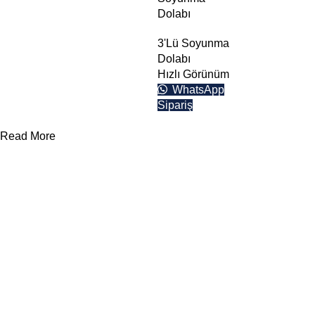
Dolabı
3'Lü Soyunma
Dolabı
Hızlı Görünüm
WhatsApp
Sipariş
Read More
Yararlı Linkler
Kategoriler
Divan ve
Somyalar
Hakkımızda
Otel Tekstil
Çarşaflar
Ürünleri
Şirket Politikası
Battaniyeler
Ranzalar
Gizlilik İlkesi
Yorganlar
Dolaplar