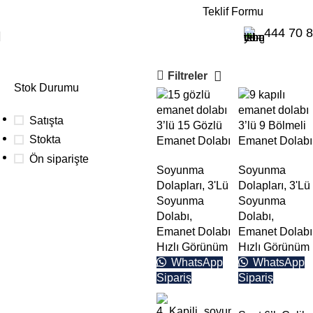
E-Katalog
Teklif Formu
kilitli dolap
444 70 
Filtreler
Stok Durumu
Satışta
3’lü 15 Gözlü
3’lü 9 Bölmeli
Stokta
Emanet Dolabı
Emanet Dolabı
Ön siparişte
Soyunma
Soyunma
Dolapları
,
3'Lü
Dolapları
,
3'Lü
Soyunma
Soyunma
Toplu
Dolabı
,
Dolabı
,
Emanet Dolabı
Emanet Dolabı
siparişleriniz
Hızlı Görünüm
Hızlı Görünüm
için
WhatsApp
WhatsApp
Aşağıdaki buton
Sipariş
Sipariş
üzerinden teklif
alabilirsiniz.