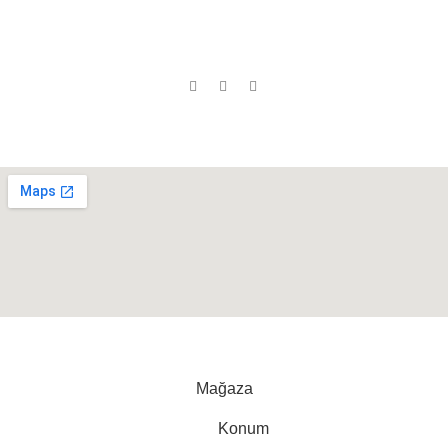
KVKK
Yastıklar
Yataklar
İletişim
Bazalar
Sosyal Medyada Biz:
Neredeyiz ?
Cihan Yorgan
©
Tüm Hakları Saklıdır
Mağaza
Konum