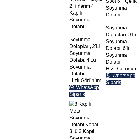
Spot 6’lı Çelik
2’li Yarım 4
Soyunma
Teklif Formu
Kapılı
Dolabı
Soyunma
Dolabı
Soyunma
Dolapları
,
3'Lü
Soyunma
Soyunma
Dolapları
,
2'Li
Dolabı
,
6'lı
Soyunma
Soyunma
Dolabı
,
4'Lü
Dolabı
Soyunma
Hızlı Görünüm
Dolabı
WhatsApp
Hızlı Görünüm
Sipariş
WhatsApp
Sipariş
3’lü 3 Kapılı
Soyunma