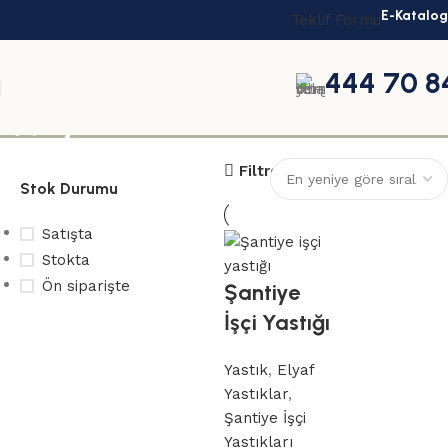
E-Katalog
Teklif Formu
444 70 8
işçi yastık
Filtreler
Stok Durumu
Satışta
Stokta
Ön siparişte
Şantiye
İşçi Yastığı
Toplu
Yastık
,
Elyaf
siparişleriniz
Yastıklar
,
Şantiye İşçi
için
Yastıkları