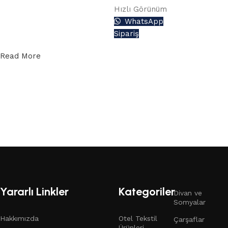
Aşağıdaki buton
Hızlı Görünüm
üzerinden teklif
WhatsApp
alabilirsiniz.
Sipariş
Teklif Formu
Read More
Yararlı Linkler
Kategoriler
Divan ve
Somyalar
Hakkımızda
Otel Tekstil
Çarşaflar
Ürünleri