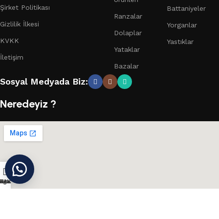
Şirket Politikası
Battaniyeler
Ranzalar
Gizlilik İlkesi
Yorganlar
Dolaplar
KVKK
Yastıklar
Yataklar
İletişim
Bazalar
Sosyal Medyada Biz:
Neredeyiz ?
ağaza
nstagram
Konum
Teklif Al
Cihan Yorgan
©
Tüm Hakları Saklıdır